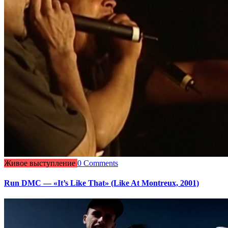
Живое выступление
0 Comments
Run DMC — «It’s Like That» (Like At Montreux, 2001)