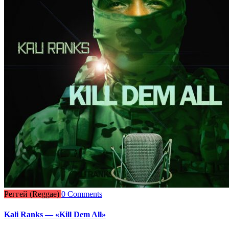
Реггей (Reggae)
0 Comments
Kali Ranks — «Kill Dem All»