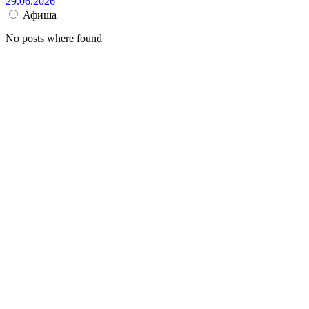
29.06.2026
Афиша
No posts where found