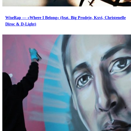
WiseRap — «Where I Belong» (feat. Big Prodeje, Kxvi, Christenelle
Diroc & D-Light)