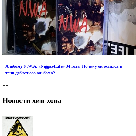
Альбому N.W.A. «Niggaz4Life» 34 года. Почему он остался в
тени дебютного альбома?


Новости хип-хопа