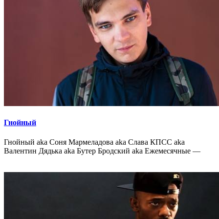
Гнойный
Гнойный aka Соня Мармеладова aka Слава КПСС aka
Валентин Дядька aka Бутер Бродский aka Ежемесячные —