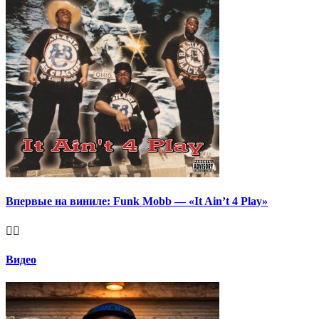
Впервые на виниле: Funk Mobb — «It Ain’t 4 Play»


Видео