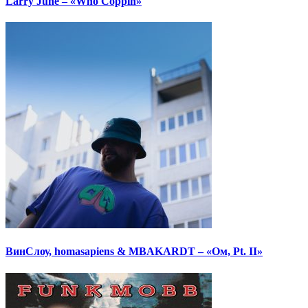
Larry June – «Who Coppin»
ВинСлоу, homasapiens & MBAKARDT – «Ом, Pt. II»