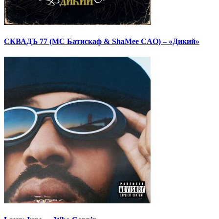
СКВАДЪ 77 (МС Батискаф & ShaMee CAO) – «Дикий»