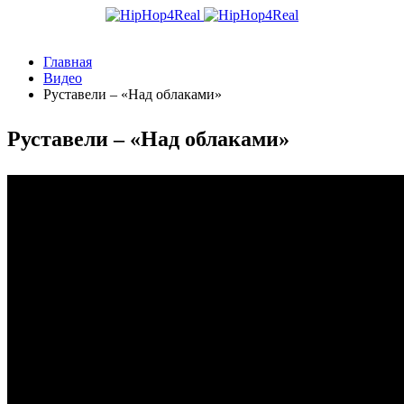
Главная
Видео
Руставели – «Над облаками»
Руставели – «Над облаками»