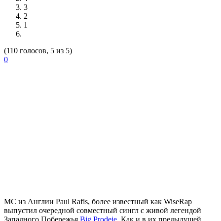
3
2
1
(110 голосов, 5 из 5)
0
МС из Англии Paul Rafis, более известный как
WiseRap
выпустил очередной совместный сингл с живой легендой
Западного Побережья
Big Prodeje
. Как и в их предыдущей