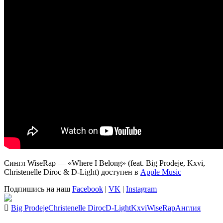
Сингл WiseRap — «Where I Belong» (feat. Big Prodeje, Kxvi,
Christenelle Diroc & D-Light) доступен в
Apple Music
Подпишись на наш
Facebook
|
VK
|
Instagram
Big Prodeje
Christenelle Diroc
D-Light
Kxvi
WiseRap
Англия