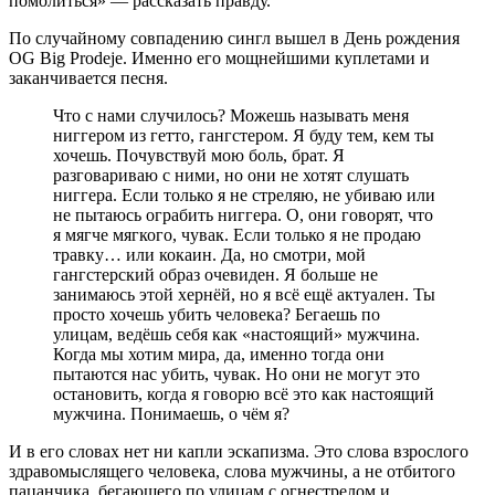
помолиться» — рассказать правду.
По случайному совпадению сингл вышел в День рождения
OG
Big Prodeje
. Именно его мощнейшими куплетами и
заканчивается песня.
Что с нами случилось? Можешь называть меня
ниггером из гетто, гангстером. Я буду тем, кем ты
хочешь. Почувствуй мою боль, брат. Я
разговариваю с ними, но они не хотят слушать
ниггера. Если только я не стреляю, не убиваю или
не пытаюсь ограбить ниггера. О, они говорят, что
я мягче мягкого, чувак. Если только я не продаю
травку… или кокаин. Да, но смотри, мой
гангстерский образ очевиден. Я больше не
занимаюсь этой хернёй, но я всё ещё актуален. Ты
просто хочешь убить человека? Бегаешь по
улицам, ведёшь себя как «настоящий» мужчина.
Когда мы хотим мира, да, именно тогда они
пытаются нас убить, чувак. Но они не могут это
остановить, когда я говорю всё это как настоящий
мужчина. Понимаешь, о чём я?
И в его словах нет ни капли эскапизма. Это слова взрослого
здравомыслящего человека, слова мужчины, а не отбитого
пацанчика, бегающего по улицам с огнестрелом и