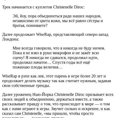
Трек начинается с куплетов
Christenelle Diroc
:
Эй, йоу, пора объединиться ради наших народов,
независимо от цвета кожи, мы всё равно сёстры и
братья, понимаете?
Далее продолжает
WiseRap
, представляющий северо-запад
Лондона:
Мне всегда говорили, что я никогда не буду ничем.
Пока я не взял в руки микрофон и не зажёг всю
сцену! Я никогда не сдавался, продолжал идти,
продолжал начатое… Спустя годы всё ещё
пожинаю плоды величия…
WiseRap в рэпе как лев, этот парень в игре более 20 лет и
продолжает делать музыку так как считает нужным, задавая
свои собственные
тренды.
Далее уроженец Нью-Йорка Christenelle Diroc призывает всех
своих людей к объединению, держаться вместе, а также
рассказывает правду о том, что происходит в мире — о том
как с нами играют в игры. Звучит сильно и искренне, и как
сказал сам Christenelle, «мы пришли, чтобы просто