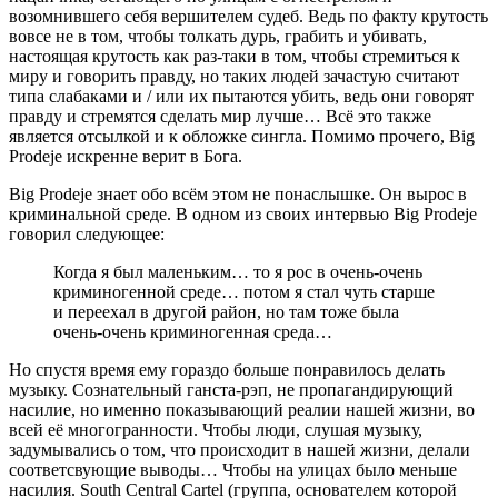
возомнившего себя вершителем судеб. Ведь по факту крутость
вовсе не в том, чтобы толкать дурь, грабить и убивать,
настоящая крутость как раз-таки в том, чтобы стремиться к
миру и говорить правду, но таких людей зачастую считают
типа слабаками и / или их пытаются убить, ведь они говорят
правду и стремятся сделать мир лучше… Всё это также
является отсылкой и к обложке сингла. Помимо прочего, Big
Prodeje искренне верит в Бога.
Big Prodeje знает обо всём этом не понаслышке. Он вырос в
криминальной среде. В одном из своих интервью Big Prodeje
говорил следующее:
Когда я был маленьким… то я рос в очень-очень
криминогенной среде… потом я стал чуть старше
и переехал в другой район, но там тоже была
очень-очень криминогенная среда…
Но спустя время ему гораздо больше понравилось делать
музыку. Сознательный ганста-рэп,
не
пропагандирующий
насилие, но именно показывающий реалии нашей жизни, во
всей её многогранности. Чтобы люди, слушая музыку,
задумывались о том, что происходит в нашей жизни, делали
соответсвующие выводы… Чтобы на улицах было меньше
насилия.
South Central Cartel
(группа, основателем которой