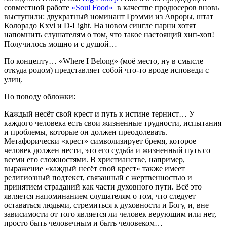
совместной работе
«Soul Food»
в качестве продюсеров вновь
выступили: двукратный номинант Грэмми из Авроры, штат
Колорадо Kxvi и D-Light. На новом сингле парни хотят
напомнить слушателям о том, что такое настоящий хип-хоп!
Получилось мощно и с душой…
По концепту… «Where I Belong» (моё место, ну в смысле
откуда родом) представляет собой что-то вроде исповеди с
улиц.
По поводу обложки:
Каждый несёт свой крест и путь к истине тернист… У
каждого человека есть свои жизненные трудности, испытания
и проблемы, которые он должен преодолевать.
Метафорически «крест» символизирует бремя, которое
человек должен нести, это его судьба и жизненный путь со
всеми его сложностями. В христианстве, например,
выражение «каждый несёт свой крест» также имеет
религиозный подтекст, связанный с жертвенностью и
принятием страданий как части духовного пути. Всё это
является напоминанием слушателям о том, что следует
оставаться людьми, стремиться к духовности и Богу, и, вне
зависимости от того является ли человек верующим или нет,
просто быть человечным и быть человеком…