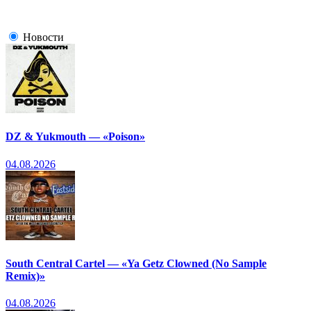
Новости
DZ & Yukmouth — «Poison»
04.08.2026
South Central Cartel — «Ya Getz Clowned (No Sample
Remix)»
04.08.2026