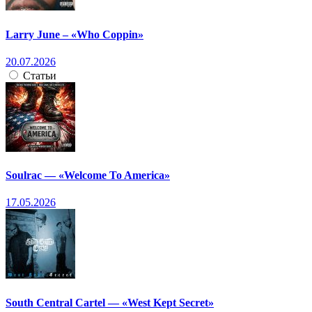
Larry June – «Who Coppin»
20.07.2026
Статьи
Soulrac — «Welcome To America»
17.05.2026
South Central Cartel — «West Kept Secret»