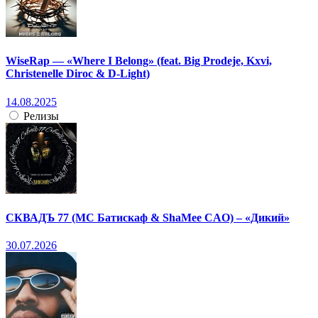
WiseRap — «Where I Belong» (feat. Big Prodeje, Kxvi,
Christenelle Diroc & D-Light)
14.08.2025
Релизы
СКВАДЪ 77 (МС Батискаф & ShaMee CAO) – «Дикий»
30.07.2026