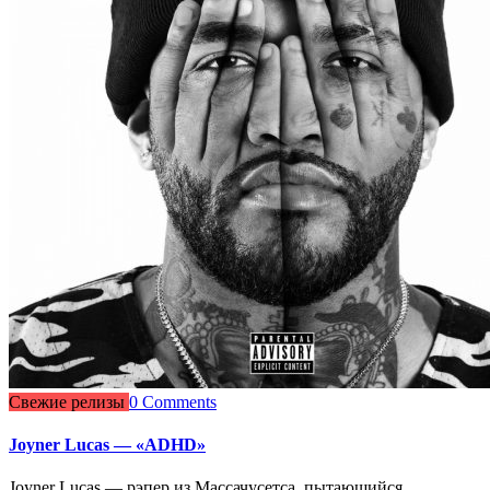
Свежие релизы
0 Comments
Joyner Lucas — «ADHD»
Joyner Lucas — рэпер из Массачусетса, пытающийся