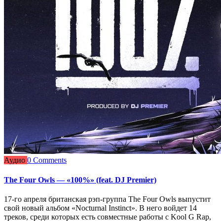
Аудио
0 Comments
The Four Owls — «100%» (feat. DJ Premier)
17-го апреля британская рэп-группа The Four Owls выпустит
свой новый альбом «Nocturnal Instinct». В него войдет 14
треков, среди которых есть совместные работы с Kool G Rap,