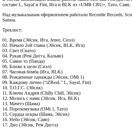
составе L, Sayaf и Fint, Ига и BLK из «UMR CRU», Тато, Саян, C
Над музыкальным оформлением работали Recordie Records, Screw,
Samoa.
Треклист:
01. Время (Эйсик, Ига, Jenee, Сиэл)
02. Начало 2ой главы (Эйсик, BLK, Ига)
03. Свет (Скато)
04. Рукав (Рем Дигга, Кальян)
05. Самое то (Панда)
06. Ближе к цели (Сиэл)
07. Часовая бомба (Ига, BLK)
08. Рожденные однажды (Эйсик, ОMi 1)
09. Каждому лично (“iZReaL” L, Sayaf, Fint)
10. Т.O.Г.С. (Эйсик)
11. Ключи Андрея (Chilly Chill, Эйсик)
12. Молись с нами (Эйсик, Ига, BLK)
13. Мачетэ (Шама)
14. Порохомузыка (ОMi 1, Тато)
15. Сердца искры (Шама, Эйсик)
16. Небо (Эйсик, Саян)
17. Дно (Эйсик, Рем Дигга)