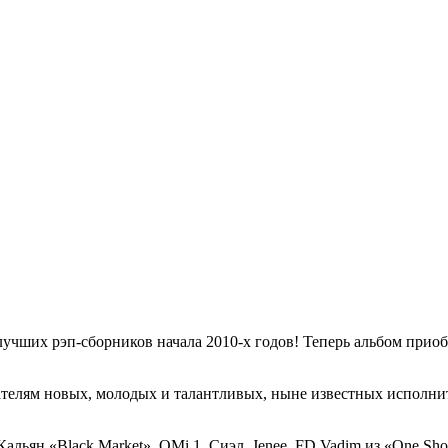
учших рэп-сборников начала 2010-х годов! Теперь альбом приоб
телям новых, молодых и талантливых, ныне известных исполни
льян «Black Market», ОМi 1, Сиэл, Jenee, FD Vadim из «One Sho