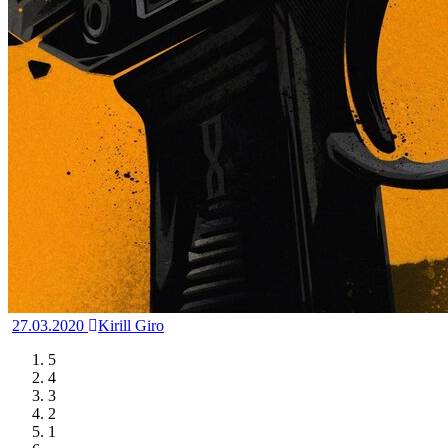
27.03.2020
Kirill Giro
5
4
3
2
1