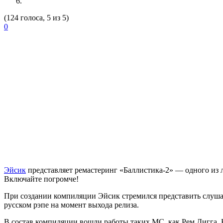
(124 голоса, 5 из 5)
0
Эйсик
представляет ремастеринг «Баллистика-2» — одного из л
Включайте погромче!
При создании компиляции Эйсик стремился представить слуша
русском рэпе на момент выхода релиза.
В состав компиляции вошли работы таких МС, как Рем Дигга, Ка