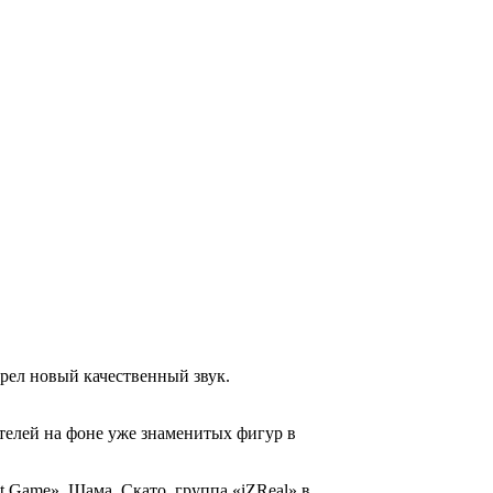
рел новый качественный звук.
телей на фоне уже знаменитых фигур в
t Game», Шама, Скато, группа «iZReal» в