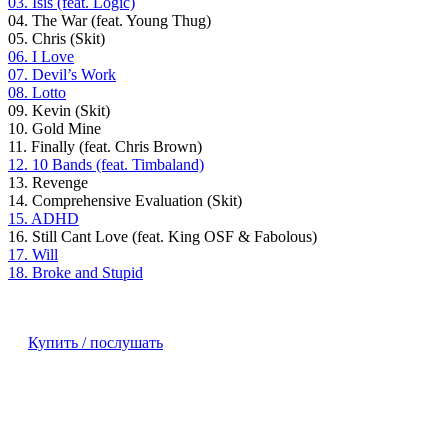
03. Isis (feat. Logic)
04. The War (feat. Young Thug)
05. Chris (Skit)
06. I Love
07. Devil’s Work
08. Lotto
09. Kevin (Skit)
10. Gold Mine
11. Finally (feat. Chris Brown)
12. 10 Bands (feat. Timbaland)
13. Revenge
14. Comprehensive Evaluation (Skit)
15. ADHD
16. Still Cant Love (feat. King OSF & Fabolous)
17. Will
18. Broke and Stupid
Купить / послушать