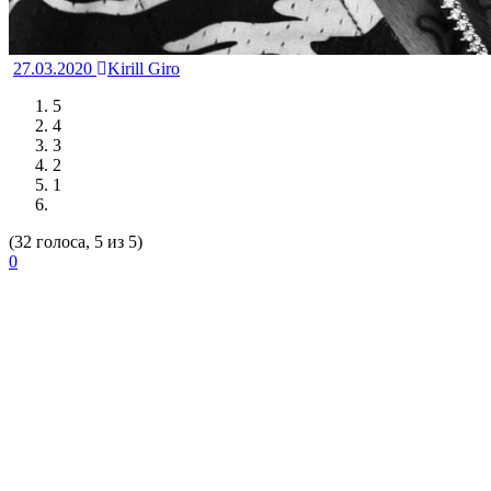
27.03.2020
Kirill Giro
5
4
3
2
1
(32 голоса, 5 из 5)
0