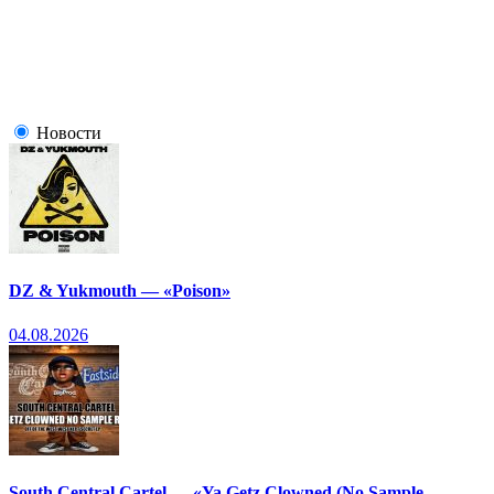
Новости
DZ & Yukmouth — «Poison»
04.08.2026
South Central Cartel — «Ya Getz Clowned (No Sample