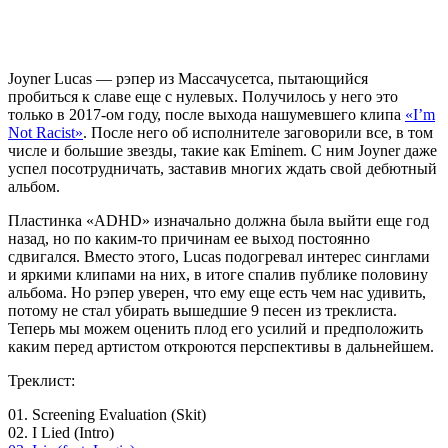
Joyner Lucas
— рэпер из Массачусетса, пытающийся
пробиться к славе еще с нулевых. Получилось у него это
только в 2017-ом году, после выхода нашумевшего клипа
«I’m
Not Racist»
. После него об исполнителе заговорили все, в том
числе и большие звезды, такие как Eminem. С ним Joyner даже
успел посотрудничать, заставив многих ждать свой дебютный
альбом.
Пластинка «ADHD» изначально должна была выйти еще год
назад, но по каким-то причинам ее выход постоянно
сдвигался. Вместо этого, Lucas подогревал интерес синглами
и яркими клипами на них, в итоге спалив публике половину
альбома. Но рэпер уверен, что ему еще есть чем нас удивить,
потому не стал убирать вышедшие 9 песен из треклиста.
Теперь мы можем оценить плод его усилий и предположить
каким перед артистом откроются перспективы в дальнейшем.
Треклист:
01. Screening Evaluation (Skit)
02. I Lied (Intro)