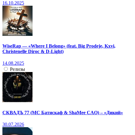
16.10.2025
WiseRap — «Where I Belong» (feat. Big Prodeje, Kxvi,
Christenelle Diroc & D-Light)
14.08.2025
Релизы
СКВАДЪ 77 (МС Батискаф & ShaMee CAO) – «Дикий»
30.07.2026