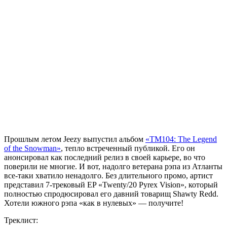
Прошлым летом
Jeezy
выпустил альбом
«TM104: The Legend
of the Snowman»
, тепло встреченный публикой. Его он
анонсировал как последний релиз в своей карьере, во что
поверили не многие. И вот, надолго ветерана рэпа из Атланты
все-таки хватило ненадолго. Без длительного промо, артист
представил 7-трековый EP «Twenty/20 Pyrex Vision», который
полностью спродюсировал его давний товарищ Shawty Redd.
Хотели южного рэпа «как в нулевых» — получите!
Треклист: