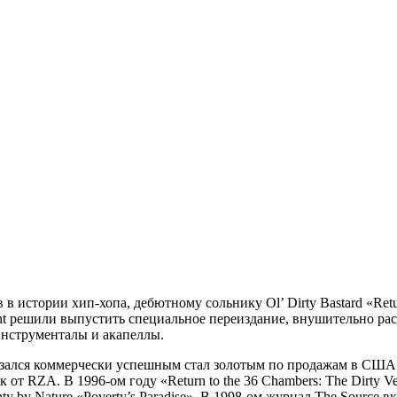
ов в истории хип-хопа, дебютному сольнику
Ol’ Dirty Bastard
«Retu
nment решили выпустить специальное переиздание, внушительно р
инструменталы и акапеллы.
е, оказался коммерчески успешным стал золотым по продажам в С
к от RZA. В 1996-ом году «Return to the 36 Chambers: The Dirty 
 by Nature «Poverty’s Paradise». В 1998-ом журнал The Source в