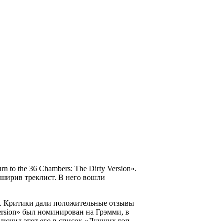
rn to the 36 Chambers: The Dirty Version».
асширив треклист. В него вошли
ША. Критики дали положительные отзывы
Version» был номинирован на Грэмми, в
ключил этот его в список «Лучших рэп-