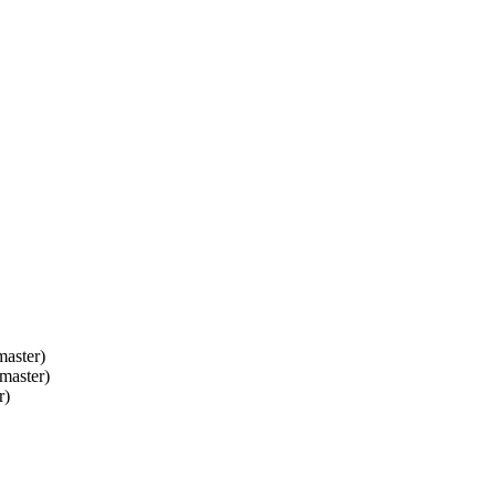
aster)
master)
r)