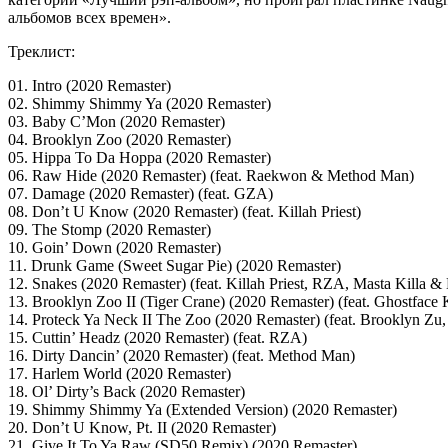
альбомов всех времен».
Треклист:
01. Intro (2020 Remaster)
02. Shimmy Shimmy Ya (2020 Remaster)
03. Baby C’Mon (2020 Remaster)
04. Brooklyn Zoo (2020 Remaster)
05. Hippa To Da Hoppa (2020 Remaster)
06. Raw Hide (2020 Remaster) (feat. Raekwon & Method Man)
07. Damage (2020 Remaster) (feat. GZA)
08. Don’t U Know (2020 Remaster) (feat. Killah Priest)
09. The Stomp (2020 Remaster)
10. Goin’ Down (2020 Remaster)
11. Drunk Game (Sweet Sugar Pie) (2020 Remaster)
12. Snakes (2020 Remaster) (feat. Killah Priest, RZA, Masta Killa
13. Brooklyn Zoo II (Tiger Crane) (2020 Remaster) (feat. Ghostface K
14. Proteck Ya Neck II The Zoo (2020 Remaster) (feat. Brooklyn Zu, 
15. Cuttin’ Headz (2020 Remaster) (feat. RZA)
16. Dirty Dancin’ (2020 Remaster) (feat. Method Man)
17. Harlem World (2020 Remaster)
18. Ol’ Dirty’s Back (2020 Remaster)
19. Shimmy Shimmy Ya (Extended Version) (2020 Remaster)
20. Don’t U Know, Pt. II (2020 Remaster)
21. Give It To Ya Raw (SD50 Remix) (2020 Remaster)