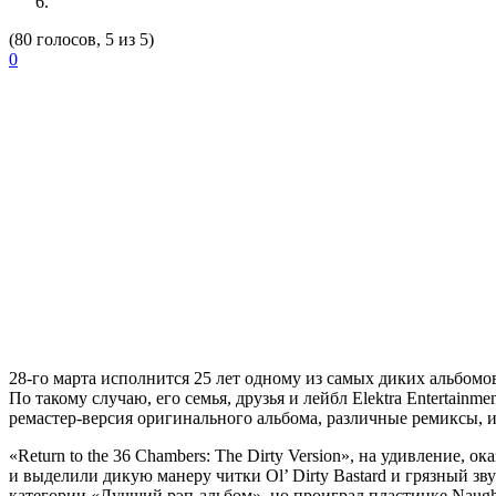
(80 голосов, 5 из 5)
0
28-го марта исполнится 25 лет одному из самых диких альбом
По такому случаю, его семья, друзья и лейбл Elektra Entertai
ремастер-версия оригинального альбома, различные ремиксы, 
«Return to the 36 Chambers: The Dirty Version», на удивлени
и выделили дикую манеру читки Ol’ Dirty Bastard и грязный зву
категории «Лучший рэп-альбом», но проиграл пластинке Naughty