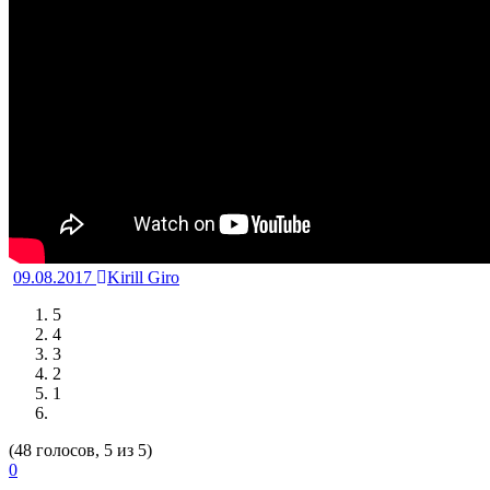
09.08.2017
Kirill Giro
5
4
3
2
1
(48 голосов, 5 из 5)
0