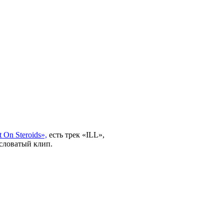
t On Steroids»,
есть трек «ILL»,
словатый клип.