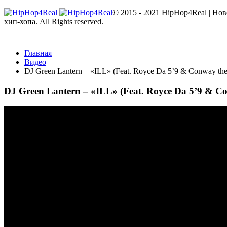
© 2015 - 2021 HipHop4Real | Но
хип-хопа. All Rights reserved.
Главная
Видео
DJ Green Lantern – «ILL» (Feat. Royce Da 5’9 & Conway th
DJ Green Lantern – «ILL» (Feat. Royce Da 5’9 & C