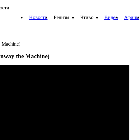
вости
Новости
Релизы
Чтиво
Видео
Афиша
e Machine)
onway the Machine)