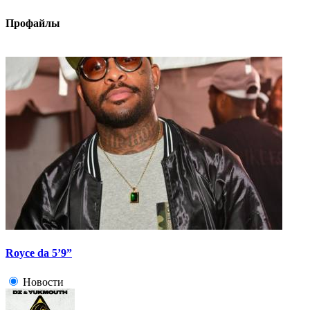
Профайлы
Royce da 5’9”
Новости