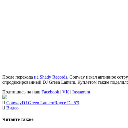
После перехода
на Shady Records
,
Conway
начал активное сотру
спродюсированный
DJ Green Lantern
. Куплетом также поделил
Подпишись на наш
Facebook
|
VK
|
Instagram
Conway
DJ Green Lantern
Royce Da 5'9
Видео
Читайте также