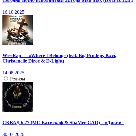
Сегодня могло исполниться 52 года Mad Max (Da B.O.M.B.)
16.10.2025
WiseRap — «Where I Belong» (feat. Big Prodeje, Kxvi,
Christenelle Diroc & D-Light)
14.08.2025
Релизы
СКВАДЪ 77 (МС Батискаф & ShaMee CAO) – «Дикий»
30.07.2026