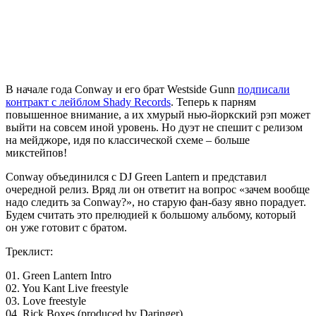
В начале года
Conway
и его брат Westside Gunn
подписали
контракт с лейблом Shady Records
. Теперь к парням
повышенное внимание, а их хмурый нью-йоркский рэп может
выйти на совсем иной уровень. Но дуэт не спешит с релизом
на мейджоре, идя по классической схеме – больше
микстейпов!
Conway
объединился с DJ Green Lantern и представил
очередной релиз. Вряд ли он ответит на вопрос «зачем вообще
надо следить за
Conway
?», но старую фан-базу явно порадует.
Будем считать это прелюдией к большому альбому, который
он уже готовит с братом.
Треклист:
01. Green Lantern Intro
02. You Kant Live freestyle
03. Love freestyle
04. Rick Boxes (produced by Daringer)