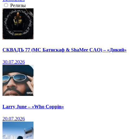
Релизы
СКВАДЪ 77 (МС Батискаф & ShaMee CAO) – «Дикий»
30.07.2026
Larry June – «Who Coppin»
20.07.2026