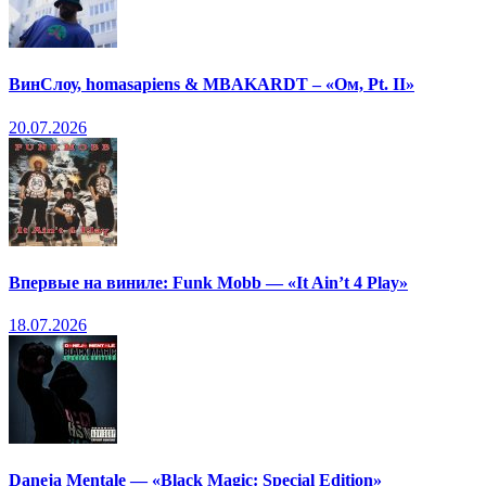
ВинСлоу, homasapiens & MBAKARDT – «Ом, Pt. II»
20.07.2026
Впервые на виниле: Funk Mobb — «It Ain’t 4 Play»
18.07.2026
Daneja Mentale — «Black Magic: Special Edition»