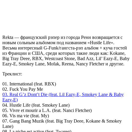
Rekta
— французский рэпер из города Ренн возвращается с
новым сольным альбомом под названием
«Hustle Life»
.
Весьма интересный G-Funk/гангста-рэп альбом + куча гостей
из Франции и США, среди которых такие люди как:
Kokane,
Big Tray Deee, RBX, Westcoast Stone, Bad Azz, Lil’ Eazy-E, Baby
Eazy-E, Smokey Lane, Mofak, Reena, Nancy Fletcher
и другие.
Треклист:
01. International (feat. RBX)
02. Fuck You Pay Me
03. Real G’z Dont’t Die (feat. Lil Eazy-E, Smokey Lane & Baby
Eazy-E)
04. Hustle Life (feat. Smokey Lane)
05. Vivre et mourir а L.A. (feat. Nanci Fletcher)
06. Vis ma vie (feat. My)
07. Gang Bang Muzik (feat. Big Tray Deee, Kokane & Smokey
Lane)
08. La niche est active (feat. Twareg)