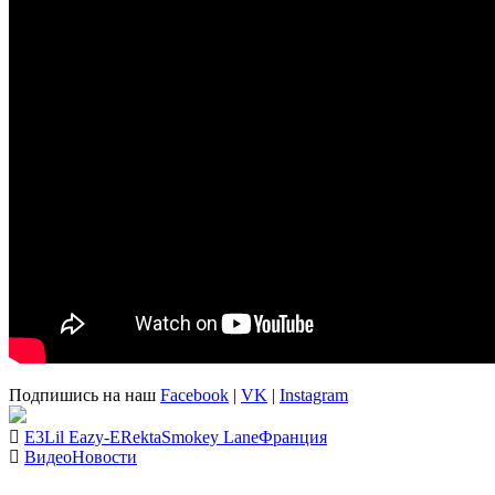
Подпишись на наш
Facebook
|
VK
|
Instagram
E3
Lil Eazy-E
Rekta
Smokey Lane
Франция
Видео
Новости