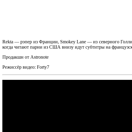
Rekta
— рэпер из Франции,
Smokey Lane
— из северного Голли
когда читают парни из США внизу идут субтитры на французск
Продакшн от
Astronote
Режиссёр видео:
Forty7