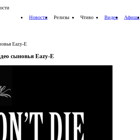
вости
Новости
Релизы
Чтиво
Видео
Афиша
новья Eazy-E
идео сыновья Eazy-E