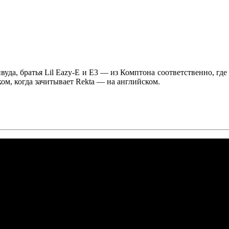
вуда, братья
Lil Eazy-E
и
E3
— из Комптона соответственно, где
ом, когда зачитывает
Rekta
— на английском.