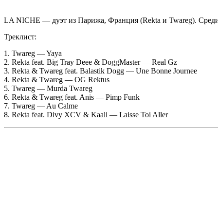
LA NICHE
— дуэт из Парижа, Франция (
Rekta
и
Twareg
). Сред
Треклист:
1. Twareg — Yaya
2. Rekta feat. Big Tray Deee & DoggMaster — Real Gz
3. Rekta & Twareg feat. Balastik Dogg — Une Bonne Journee
4. Rekta & Twareg — OG Rektus
5. Twareg — Murda Twareg
6. Rekta & Twareg feat. Anis — Pimp Funk
7. Twareg — Au Calme
8. Rekta feat. Divy XCV & Kaali — Laisse Toi Aller