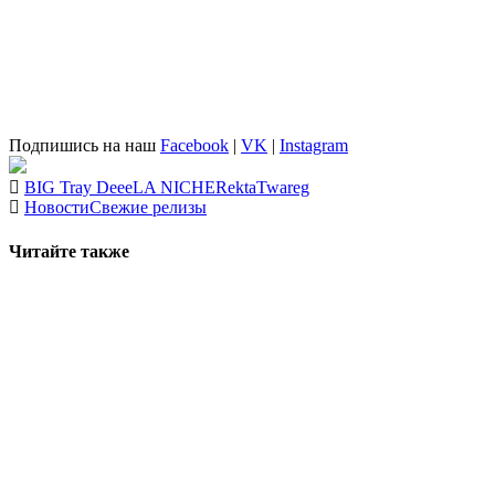
Подпишись на наш
Facebook
|
VK
|
Instagram
BIG Tray Deee
LA NICHE
Rekta
Twareg
Новости
Свежие релизы
Читайте также