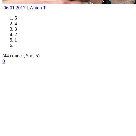
06.01.2017
Anton T
5
4
3
2
1
(44 голоса, 5 из 5)
0