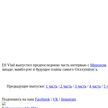
DJ Vlad выпустил предпоследнюю часть интервью с
Мироном
.
западе; мамбл-рэп и будущие планы самого Oxxxymiron’a.
Предыдущие выпуски:
1 часть
/
2 часть
/
3 часть
/
4 часть
/
5 
Подпишись на наш
Facebook
|
VK
|
Instagram