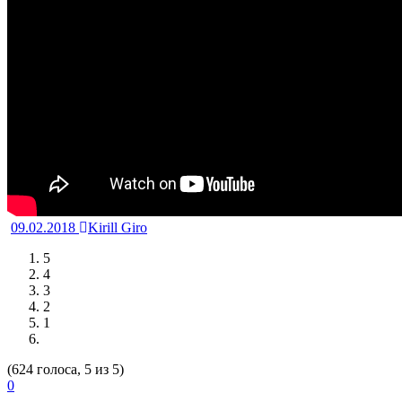
09.02.2018
Kirill Giro
5
4
3
2
1
(624 голоса, 5 из 5)
0