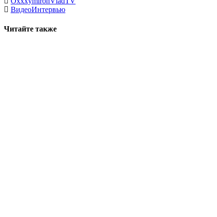
Oxxxymiron
VladTV
Видео
Интервью
Читайте также