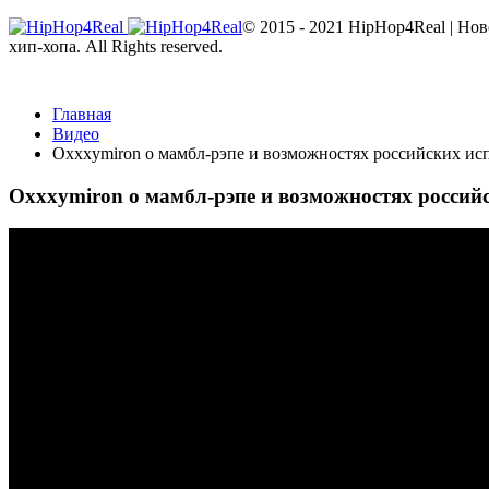
© 2015 - 2021 HipHop4Real | Но
хип-хопа. All Rights reserved.
Главная
Видео
Oxxxymiron о мамбл-рэпе и возможностях российских ис
Oxxxymiron о мамбл-рэпе и возможностях россий