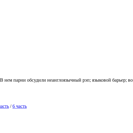
 В нем парни обсудили неанглоязычный рэп; языковой барьер; 
часть
/
6 часть