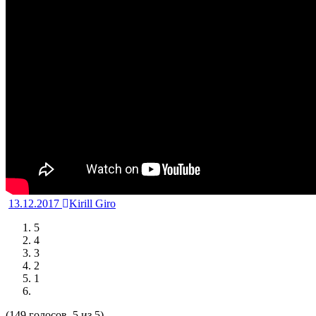
13.12.2017
Kirill Giro
5
4
3
2
1
(149 голосов, 5 из 5)