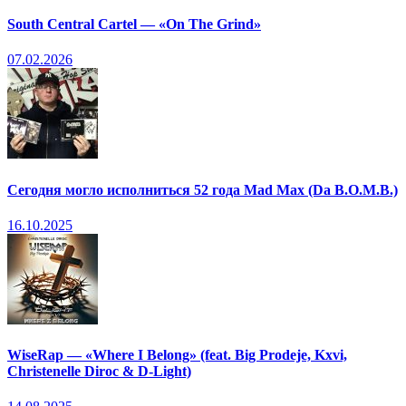
South Central Cartel — «On The Grind»
07.02.2026
Сегодня могло исполниться 52 года Mad Max (Da B.O.M.B.)
16.10.2025
WiseRap — «Where I Belong» (feat. Big Prodeje, Kxvi,
Christenelle Diroc & D-Light)