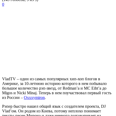
0
VladTV – один из самых популярных хип-хоп блогов в
Америке, за 10-летнюю историю которого в нем побывало
большое количество рэп-звезд, от Redman’a и MC Eiht’a до
Migos и Nicki Minaj. Теперь в нем поучаствовал первый гость
из России –
Oxxxymiron
.
Рэпер быстро нашел общий язык с создателем проекта, DJ
Vlad’ом. Он родом из Киева, потому неплохо понимает
тексты песен Мирона и даже немного разговаривает на