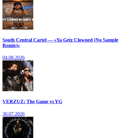
South Central Cartel — «Ya Getz Clowned (No Sample
Remix)»
04.08.2026
VERZUZ: The Game vs YG
30.07.2026