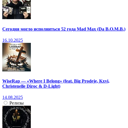
Сегодня могло исполниться 52 года Mad Max (Da B.O.M.B.)
16.10.2025
WiseRap — «Where I Belong» (feat. Big Prodeje, Kxvi,
Christenelle Diroc & D-Light)
14.08.2025
Релизы