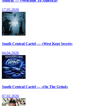
Soulrac — «Welcome To America»
17.05.2026
South Central Cartel — «West Kept Secret»
04.04.2026
South Central Cartel — «On The Grind»
07.02.2026