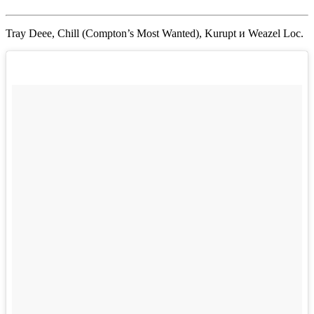
Tray Deee
,
Chill
(
Compton’s Most Wanted
),
Kurupt
и
Weazel Loc
.