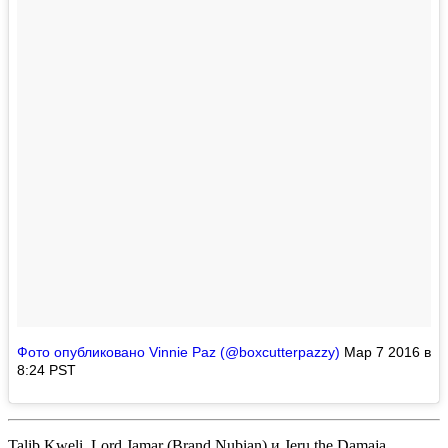
Фото опубликовано Vinnie Paz (@boxcutterpazzy)
Мар 7 2016 в
8:24 PST
Talib Kweli
,
Lord Jamar
(
Brand Nubian
) и
Jeru the Damaja
.