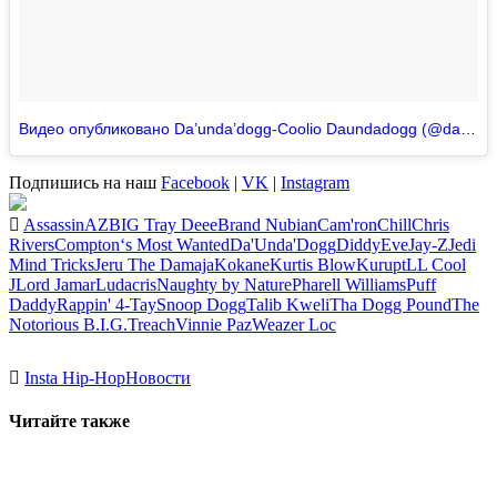
Видео опубликовано Da’unda’dogg-Coolio Daundadogg (@daundadogg_)
Подпишись на наш
Facebook
|
VK
|
Instagram
Assassin
AZ
BIG Tray Deee
Brand Nubian
Cam'ron
Chill
Chris
Rivers
Compton‘s Most Wanted
Da'Unda'Dogg
Diddy
Eve
Jay-Z
Jedi
Mind Tricks
Jeru The Damaja
Kokane
Kurtis Blow
Kurupt
LL Cool
J
Lord Jamar
Ludacris
Naughty by Nature
Pharell Williams
Puff
Daddy
Rappin' 4-Tay
Snoop Dogg
Talib Kweli
Tha Dogg Pound
The
Notorious B.I.G.
Treach
Vinnie Paz
Weazer Loc
Insta Hip-Hop
Новости
Читайте также