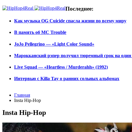
Последнее:
Как музыка OG Cuicide спасла жизни по всему миру
В память об MC Trouble
JoJo Pellegrino — «Light Color Sound»
Марокканский рэпер получил тюремный срок на один г
Live Squad — «Heartless / Murderahh» (1992)
Интервью с Killa Tay о ранних сольных альбомах
Главная
Insta Hip-Hop
Insta Hip-Hop