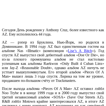
Сегодня День рождения у
Anthony Cruz
, более известного как
AZ
. Ему исполнилось 44 года.
AZ
— рэпер из Бруклина, Нью-Йорк, но родился в
Доминикане. В 1994 году
AZ
был единственным гостем на
альбоме
Nas «Illmatic»
(композиция
«
Lise’s A Bitch
«
). Год
спустя
AZ
выпустил свой дебютный альбом
«Doe Or Die»
, но
из-за плохого промоушена альбом не стал настолько
успешным как альбомы
Raekwon «Only Built 4 Cuban Linx»
или
Jay-Z «Reasonable Doubt»
, однако альбом
AZ
ничуть не
устпает вышеупомянутым. Его второй альбом
«Pieces Of A
Man»
вышел лишь 3 года спустя. Лирика на том же уровне,
продакшен по-большом счёту от
Trackmasters
.
После выхода альбома
«Pieces Of A Man» AZ
оставил лэйбл
Noo Trybe
в в конце 1999 года и в 2000 году выпустил свой
третий независимый альбом
«SOSA» (Save Our Streets AZ)
.
R&B лэйбл
Motown
крайне заинтересовался
AZ
, в итоге
AZ
заключил с ними контракт.
AZ
воспринял их как серьёзный