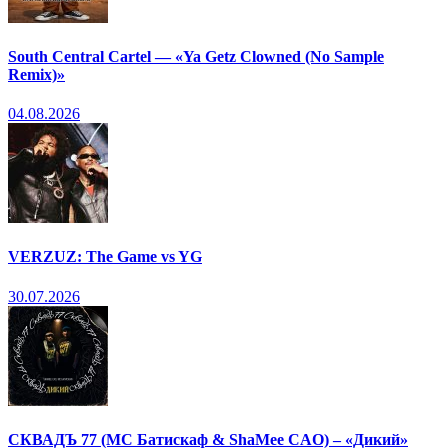
South Central Cartel — «Ya Getz Clowned (No Sample
Remix)»
04.08.2026
VERZUZ: The Game vs YG
30.07.2026
СКВАДЪ 77 (МС Батискаф & ShaMee CAO) – «Дикий»