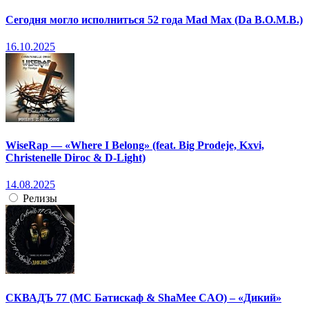
Сегодня могло исполниться 52 года Mad Max (Da B.O.M.B.)
16.10.2025
WiseRap — «Where I Belong» (feat. Big Prodeje, Kxvi,
Christenelle Diroc & D-Light)
14.08.2025
Релизы
СКВАДЪ 77 (МС Батискаф & ShaMee CAO) – «Дикий»