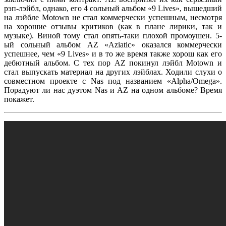
рэп-лэйбл, однако, его 4 сольный альбом
«9 Lives»
, вышедший
на лэйбле
Motown
не стал коммерчески успешным, несмотря
на хорошие отзывы критиков (как в плане лирики, так и
музыке). Виной тому стал опять-таки плохой промоушен. 5-
ый сольный альбом
AZ «Aziatic»
оказался коммерчески
успешнее, чем
«9 Lives»
и в то же время также хорош как его
дебютный альбом. С тех пор
AZ
покинул лэйбл
Motown
и
стал выпускать материал на других лэйблах. Ходили слухи о
совместном проекте с
Nas
под названием
«Alpha/Omega»
.
Порадуют ли нас дуэтом
Nas
и
AZ
на одном альбоме? Время
покажет.