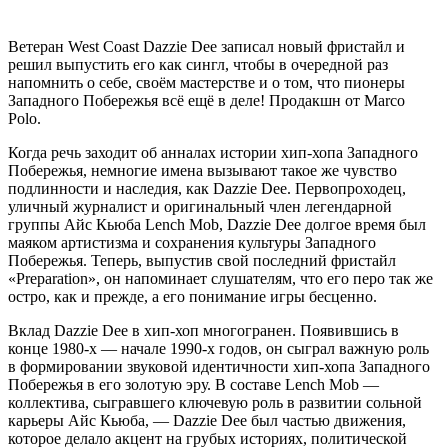
Ветеран West Coast
Dazzie Dee
записал новый фристайл и
решил выпустить его как сингл, чтобы в очередной раз
напомнить о себе, своём мастерстве и о том, что пионеры
Западного Побережья всё ещё в деле! Продакшн от
Marco
Polo
.
Когда речь заходит об анналах истории хип-хопа Западного
Побережья, немногие имена вызывают такое же чувство
подлинности и наследия, как Dazzie Dee. Первопроходец,
уличный журналист и оригинальный член легендарной
группы Айс Кьюба Lench Mob, Dazzie Dee долгое время был
маяком артистизма и сохранения культуры Западного
Побережья. Теперь, выпустив свой последний фристайл
«Preparation», он напоминает слушателям, что его перо так же
остро, как и прежде, а его понимание игры бесценно.
Вклад Dazzie Dee в хип-хоп многогранен. Появившись в
конце 1980-х — начале 1990-х годов, он сыграл важную роль
в формировании звуковой идентичности хип-хопа Западного
Побережья в его золотую эру. В составе Lench Mob —
коллектива, сыгравшего ключевую роль в развитии сольной
карьеры Айс Кьюба, — Dazzie Dee был частью движения,
которое делало акцент на грубых историях, политической