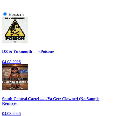
Новости
DZ & Yukmouth — «Poison»
04.08.2026
South Central Cartel — «Ya Getz Clowned (No Sample
Remix)»
04.08.2026