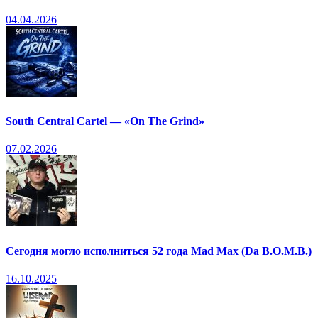
04.04.2026
South Central Cartel — «On The Grind»
07.02.2026
Сегодня могло исполниться 52 года Mad Max (Da B.O.M.B.)
16.10.2025