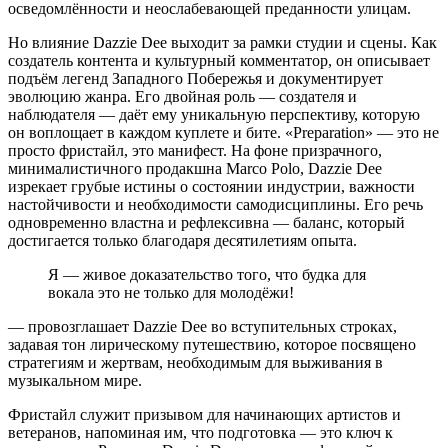
осведомлённости и неослабевающей преданности улицам.
Но влияние Dazzie Dee выходит за рамки студии и сцены. Как
создатель контента и культурный комментатор, он описывает
подъём легенд Западного Побережья и документирует
эволюцию жанра. Его двойная роль — создателя и
наблюдателя — даёт ему уникальную перспективу, которую
он воплощает в каждом куплете и бите. «Preparation» — это не
просто фристайл, это манифест. На фоне призрачного,
минималистичного продакшна Marco Polo, Dazzie Dee
изрекает грубые истины о состоянии индустрии, важности
настойчивости и необходимости самодисциплины. Его речь
одновременно властна и рефлексивна — баланс, который
достигается только благодаря десятилетиям опыта.
Я — живое доказательство того, что будка для
вокала это не только для молодёжи!
— провозглашает Dazzie Dee во вступительных строках,
задавая тон лирическому путешествию, которое посвящено
стратегиям и жертвам, необходимым для выживания в
музыкальном мире.
Фристайл служит призывом для начинающих артистов и
ветеранов, напоминая им, что подготовка — это ключ к