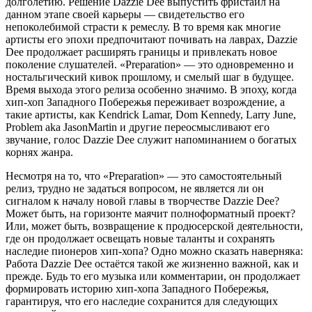
долголетию. Решение Dazzie Dee выпустить фристайл на
данном этапе своей карьеры — свидетельство его
непоколебимой страсти к ремеслу. В то время как многие
артисты его эпохи предпочитают почивать на лаврах, Dazzie
Dee продолжает расширять границы и привлекать новое
поколение слушателей. «Preparation» — это одновременно и
ностальгический кивок прошлому, и смелый шаг в будущее.
Время выхода этого релиза особенно значимо. В эпоху, когда
хип-хоп Западного Побережья переживает возрождение, а
такие артисты, как Kendrick Lamar, Dom Kennedy, Larry June,
Problem aka JasonMartin и другие переосмысливают его
звучание, голос Dazzie Dee служит напоминанием о богатых
корнях жанра.
Несмотря на то, что «Preparation» — это самостоятельный
релиз, трудно не задаться вопросом, не является ли он
сигналом к началу новой главы в творчестве Dazzie Dee?
Может быть, на горизонте маячит полноформатный проект?
Или, может быть, возвращение к продюсерской деятельности,
где он продолжает освещать новые таланты и сохранять
наследие пионеров хип-хопа? Одно можно сказать наверняка:
Работа Dazzie Dee остаётся такой же жизненно важной, как и
прежде. Будь то его музыка или комментарии, он продолжает
формировать историю хип-хопа Западного Побережья,
гарантируя, что его наследие сохранится для следующих