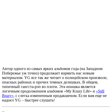
Автор одного из самых ярких альбомов года (на Западном
Побережье уж точно) продолжает кормить нас новым
материалом.
YG
все так же читает о полицейском произволе,
опасных районах и прочих темных делишках. В общем,
типичный гангста-рэп во плоти. Эта ипишка является
логичным продолжением альбомов
«My Krazy Life»
и
«Still
Brazy»
, с слегка измененным продакшеном. Если вам еще не
надоел
YG
– быстрее слушать!