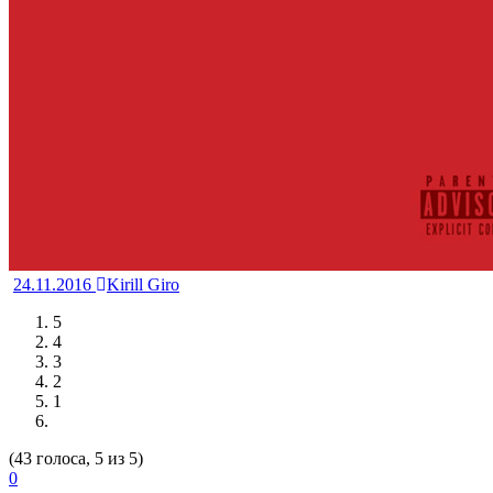
24.11.2016
Kirill Giro
5
4
3
2
1
(43 голоса, 5 из 5)
0