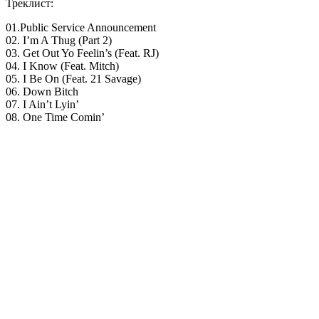
Треклист:
01.Public Service Announcement
02. I’m A Thug (Part 2)
03. Get Out Yo Feelin’s (Feat. RJ)
04. I Know (Feat. Mitch)
05. I Be On (Feat. 21 Savage)
06. Down Bitch
07. I Ain’t Lyin’
08. One Time Comin’