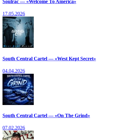
Soulrac — «Welcome To America»
17.05.2026
South Central Cartel — «West Kept Secret»
04.04.2026
South Central Cartel — «On The Grind»
07.02.2026