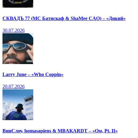
СКВАДЪ 77 (МС Батискаф & ShaMee CAO) – «Дикий»
30.07.2026
Larry June – «Who Coppin»
20.07.2026
ВинСлоу, homasapiens & MBAKARDT – «Ом, Pt. II»