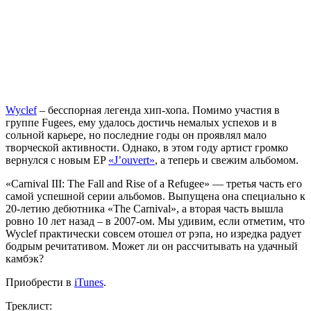
Wyclef
– бесспорная легенда хип-хопа. Помимо участия в
группе Fugees, ему удалось достичь немалых успехов и в
сольной карьере, но последние годы он проявлял мало
творческой активности. Однако, в этом году артист громко
вернулся с новым EP
«J’ouvert»
, а теперь и свежим альбомом.
«Carnival III: The Fall and Rise of a Refugee» — третья часть его
самой успешной серии альбомов. Выпущена она специально к
20-летию дебютника «The Carnival», а вторая часть вышла
ровно 10 лет назад – в 2007-ом. Мы удивим, если отметим, что
Wyclef практически совсем отошел от рэпа, но изредка радует
бодрым речитативом. Может ли он рассчитывать на удачный
камбэк?
Приобрести в
iTunes
.
Треклист: