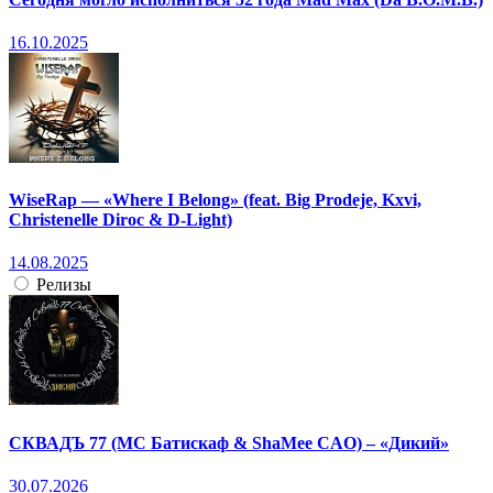
16.10.2025
WiseRap — «Where I Belong» (feat. Big Prodeje, Kxvi,
Christenelle Diroc & D-Light)
14.08.2025
Релизы
СКВАДЪ 77 (МС Батискаф & ShaMee CAO) – «Дикий»
30.07.2026