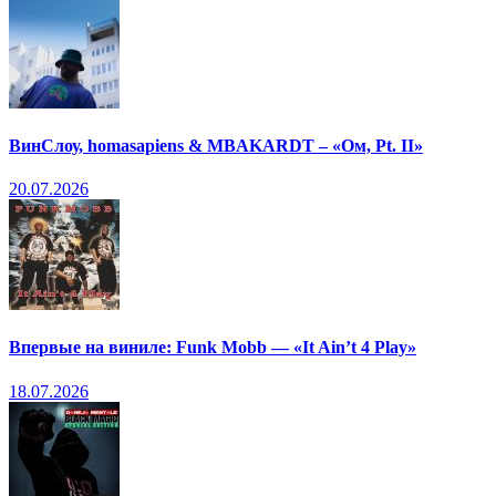
ВинСлоу, homasapiens & MBAKARDT – «Ом, Pt. II»
20.07.2026
Впервые на виниле: Funk Mobb — «It Ain’t 4 Play»
18.07.2026