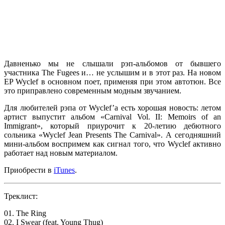
Давненько мы не слышали рэп-альбомов от бывшего
участника
The Fugees
и… не услышим и в этот раз. На новом
EP
Wyclef
в основном поет, применяя при этом автотюн. Все
это приправлено современным модным звучанием.
Для любителей рэпа от
Wyclef’a
есть хорошая новость: летом
артист выпустит альбом
«Carnival Vol. II: Memoirs of an
Immigrant»
, который приурочит к 20-летию дебютного
сольника
«Wyclef Jean Presents The Carnival»
. А сегодняшний
мини-альбом воспримем как сигнал того, что
Wyclef
активно
работает над новым материалом.
Приобрести в
iTunes
.
Треклист:
01. The Ring
02. I Swear (feat. Young Thug)