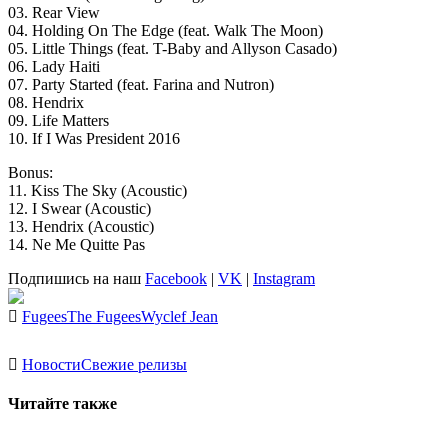
03. Rear View
04. Holding On The Edge (feat. Walk The Moon)
05. Little Things (feat. T-Baby and Allyson Casado)
06. Lady Haiti
07. Party Started (feat. Farina and Nutron)
08. Hendrix
09. Life Matters
10. If I Was President 2016
Bonus:
11. Kiss The Sky (Acoustic)
12. I Swear (Acoustic)
13. Hendrix (Acoustic)
14. Ne Me Quitte Pas
Подпишись на наш
Facebook
|
VK
|
Instagram
Fugees
The Fugees
Wyclef Jean
Новости
Свежие релизы
Читайте также