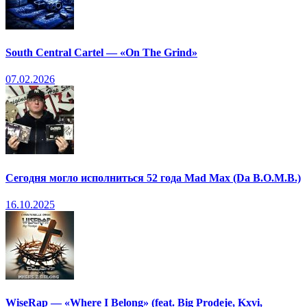
South Central Cartel — «On The Grind»
07.02.2026
Сегодня могло исполниться 52 года Mad Max (Da B.O.M.B.)
16.10.2025
WiseRap — «Where I Belong» (feat. Big Prodeje, Kxvi,