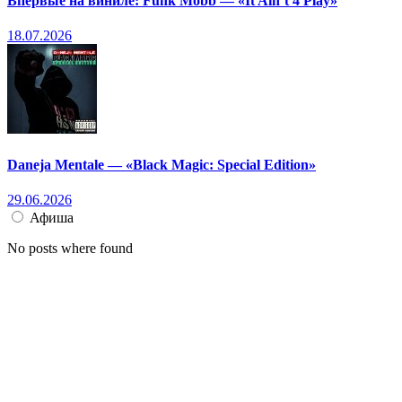
Впервые на виниле: Funk Mobb — «It Ain’t 4 Play»
18.07.2026
Daneja Mentale — «Black Magic: Special Edition»
29.06.2026
Афиша
No posts where found