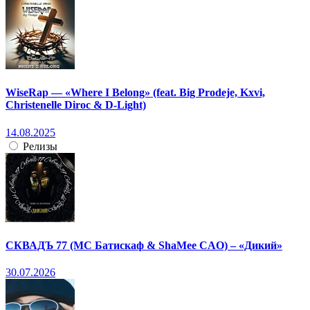
WiseRap — «Where I Belong» (feat. Big Prodeje, Kxvi,
Christenelle Diroc & D-Light)
14.08.2025
Релизы
СКВАДЪ 77 (МС Батискаф & ShaMee CAO) – «Дикий»
30.07.2026