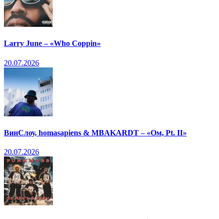
Larry June – «Who Coppin»
20.07.2026
ВинСлоу, homasapiens & MBAKARDT – «Ом, Pt. II»
20.07.2026