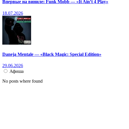
Впервые на виниле: Funk Mobb — «It Ain’t 4 Play»
18.07.2026
Daneja Mentale — «Black Magic: Special Edition»
29.06.2026
Афиша
No posts where found