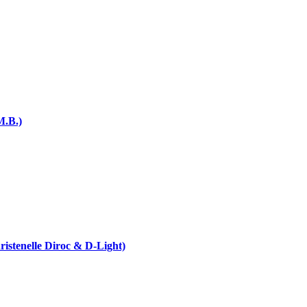
M.B.)
istenelle Diroc & D-Light)