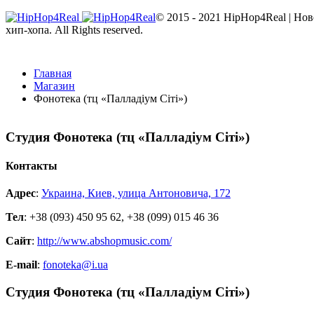
© 2015 - 2021 HipHop4Real | Но
хип-хопа. All Rights reserved.
Главная
Магазин
Фонотека (тц «Палладіум Сіті»)
5
Студия Фонотека (тц «Палладіум Сіті»)
4
3
Контакты
2
1
Адрес
:
Украина, Киев, улица Антоновича, 172
Тел
: +38 (093) 450 95 62, +38 (099) 015 46 36
(31 голос, 5 из 5)
Сайт
:
http://www.abshopmusic.com/
E-mail
:
fonoteka@i.ua
Студия Фонотека (тц «Палладіум Сіті»)