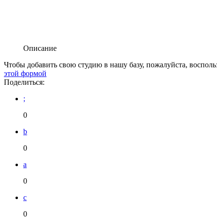
Описание
Чтобы добавить свою студию в нашу базу, пожалуйста, восполь
этой формой
Поделиться:
;
0
b
0
a
0
c
0