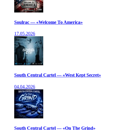
Soulrac — «Welcome To America»
17.05.2026
South Central Cartel — «West Kept Secret»
04.04.2026
South Central Cartel — «On The Grind»