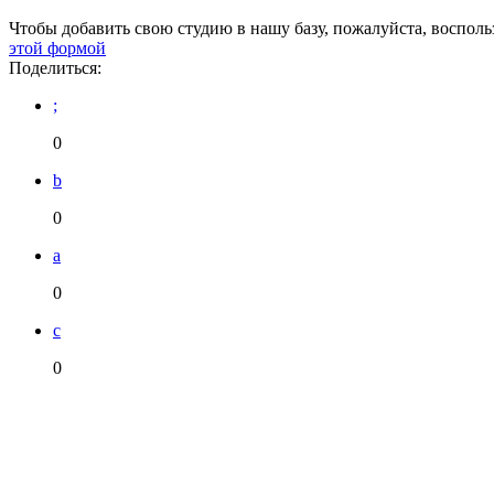
Чтобы добавить свою студию в нашу базу, пожалуйста, восполь
этой формой
Поделиться:
;
0
b
0
a
0
c
0