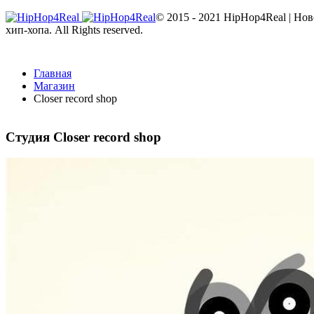
© 2015 - 2021 HipHop4Real | Но
хип-хопа. All Rights reserved.
Главная
Магазин
Closer record shop
5
Студия Closer record shop
4
3
2
1
(31 голос, 5 из 5)