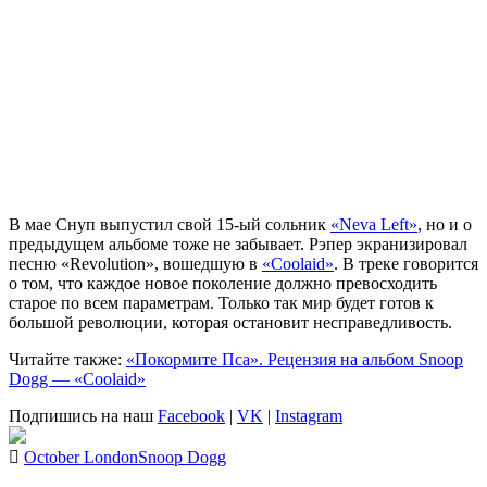
В мае
Снуп
выпустил свой 15-ый сольник
«Neva Left»
, но и о
предыдущем альбоме тоже не забывает. Рэпер экранизировал
песню «Revolution», вошедшую в
«Coolaid»
. В треке говорится
о том, что каждое новое поколение должно превосходить
старое по всем параметрам. Только так мир будет готов к
большой революции, которая остановит несправедливость.
Читайте также:
«Покормите Пса». Рецензия на альбом Snoop
Dogg — «Coolaid»
Подпишись на наш
Facebook
|
VK
|
Instagram
October London
Snoop Dogg