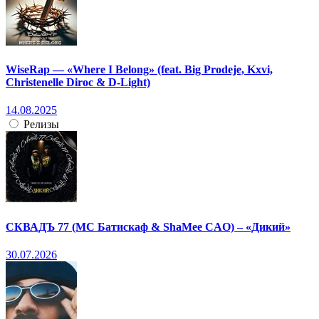
WiseRap — «Where I Belong» (feat. Big Prodeje, Kxvi,
Christenelle Diroc & D-Light)
14.08.2025
Релизы
СКВАДЪ 77 (МС Батискаф & ShaMee CAO) – «Дикий»
30.07.2026