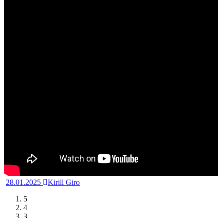
28.01.2025
Kirill Giro
5
4
3