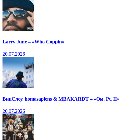
Larry June – «Who Coppin»
20.07.2026
ВинСлоу, homasapiens & MBAKARDT – «Ом, Pt. II»
20.07.2026