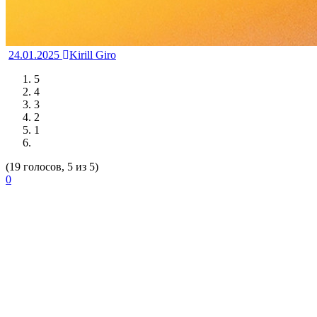
24.01.2025
Kirill Giro
5
4
3
2
1
(19 голосов, 5 из 5)
0