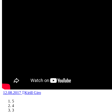
12.08.2017
Kirill Giro
5
4
3