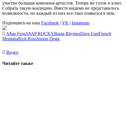
участие большая компания артистов. Теперь же готов и клип.
Собрать такую коалицию. Вместе видимо не представилось
возможности, но каждый из них все-таки появился в нем.
Подпишись на наш
Facebook
|
VK
|
Instagram
A$ap Ferg
A$AP ROCKY
Busta Rhymes
Dave East
French
Montana
Rick Ross
Snoop Dogg
Видео
Читайте также