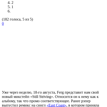
2
1
(182 голоса, 5 из 5)
0
Уже через неделю, 18-го августа,
Ferg
представит нам свой
новый микстейп «Still Striving». Относится он к нему как к
альбому, так что промо соответствующее. Ранее рэпер
выпустил ремикс на сингл
«East Coast»
, в котором приняла