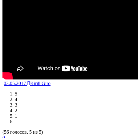
03.05.2017
Kirill Giro
5
4
3
2
1
(56 голосов, 5 из 5)
0