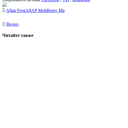
A$ap Ferg
A$AP Mob
Remy Ma
Видео
Читайте также