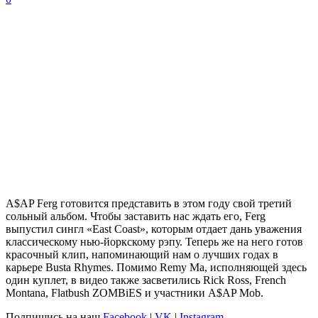
A$AP Ferg
готовится представить в этом году свой третий
сольный альбом. Чтобы заставить нас ждать его,
Ferg
выпустил сингл «East Coast», которым отдает дань уважения
классическому нью-йоркскому рэпу. Теперь же на него готов
красочный клип, напоминающий нам о лучших годах в
карьере Busta Rhymes. Помимо
Remy Ma
, исполняющей здесь
один куплет, в видео также засветились Rick Ross, French
Montana, Flatbush ZOMBiES и участники A$AP Mob.
Подпишись на наш
Facebook
|
VK
|
Instagram