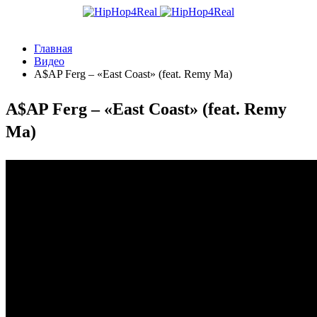
Главная
Видео
A$AP Ferg – «East Coast» (feat. Remy Ma)
A$AP Ferg – «East Coast» (feat. Remy
Ma)