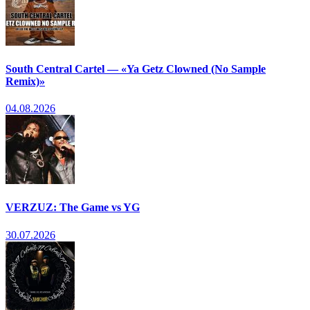
South Central Cartel — «Ya Getz Clowned (No Sample
Remix)»
04.08.2026
VERZUZ: The Game vs YG
30.07.2026