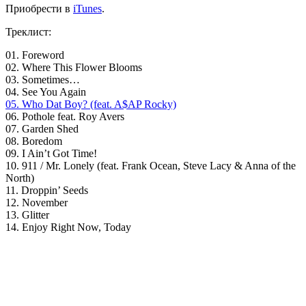
Приобрести в
iTunes
.
Треклист:
01. Foreword
02. Where This Flower Blooms
03. Sometimes…
04. See You Again
05. Who Dat Boy? (feat. A$AP Rocky)
06. Pothole feat. Roy Avers
07. Garden Shed
08. Boredom
09. I Ain’t Got Time!
10. 911 / Mr. Lonely (feat. Frank Ocean, Steve Lacy & Anna of the
North)
11. Droppin’ Seeds
12. November
13. Glitter
14. Enjoy Right Now, Today