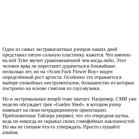
Один из самых экстравагантных рэперов наших дней
представил пятую сольную пластинку. кажется. Что именно
на ней
Tyler
звучит уравновешенней чем когда-либо. Этот
человек вряд ли перестанет дурачиться в ближайшие
несколько лет, но на «Scum Fuck Flower Boy» виден
определённый рост артиста. Особенно это отражается в
выборе спокойных инструменталов, большинство из которых
построено на основе сэмплов из соул-музыки.
Но и экстремальных вещей тоже хватает. Например, СМИ уже
неделю обсуждает трек «Garden Shed», в котором рэпер
намекает на свою нетрадиционную ориентацию.
Приближенные
Тайлера
уверяют, что это очередная шутка,
ведь он никогда не скрывал своих гомофобных наклонностей.
Но мы не спешим что-то утверждать. Просто слушайте
альбом.