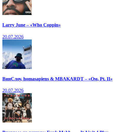
Larry June – «Who Coppin»
20.07.2026
ВинСлоу, homasapiens & MBAKARDT – «Ом, Pt. II»
20.07.2026