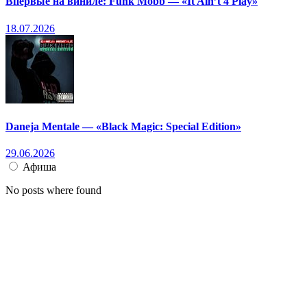
Впервые на виниле: Funk Mobb — «It Ain’t 4 Play»
18.07.2026
Daneja Mentale — «Black Magic: Special Edition»
29.06.2026
Афиша
No posts where found