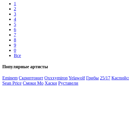
1
2
3
4
5
6
7
8
9
0
Все
Популярные артисты
Eminem
Скриптонит
Oxxxymiron
Yelawolf
Грибы
25/17
Каспийс
Sean Price
Смоки Мо
Хаски
Руставели