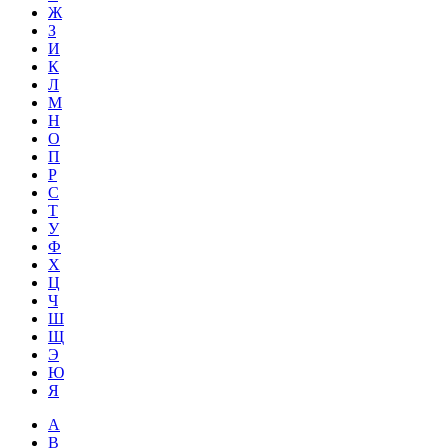
Ж
З
И
К
Л
М
Н
О
П
Р
С
Т
У
Ф
Х
Ц
Ч
Ш
Щ
Э
Ю
Я
A
B