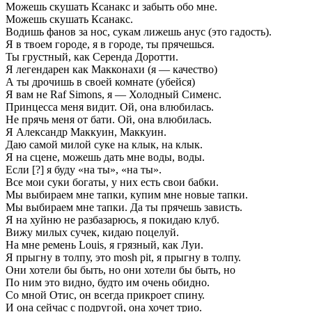
Можешь скушать Ксанакс и забыть обо мне.
Можешь скушать Ксанакс.
Водишь фанов за нос, сукам лижешь анус (это гадость).
Я в твоем городе, я в городе, ты прячешься.
Ты грустный, как Серенда Доротти.
Я легендарен как Макконахи (я — качество)
А ты дрочишь в своей комнате (убейся)
Я вам не Raf Simons, я — Холодный Сименс.
Принцесса меня видит. Ой, она влюбилась.
Не прячь меня от бати. Ой, она влюбилась.
Я Александр Маккуин, Маккуин.
Даю самой милой суке на клык, на клык.
Я на сцене, можешь дать мне воды, воды.
Если [?] я буду «на ты», «на ты».
Все мои суки богаты, у них есть свои бабки.
Мы выбираем мне тапки, купим мне новые тапки.
Мы выбираем мне тапки. Да ты прячешь зависть.
Я на хуйню не разбазарюсь, я покидаю клуб.
Вижу милых сучек, кидаю поцелуй.
На мне ремень Louis, я грязный, как Луи.
Я прыгну в толпу, это mosh pit, я прыгну в толпу.
Они хотели бы быть, но они хотели бы быть, но
По ним это видно, будто им очень обидно.
Со мной Отис, он всегда прикроет спину.
И она сейчас с подругой, она хочет трио.