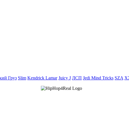
кий Груз
Slim
Kendrick Lamar
Juicy J
ЛСП
Jedi Mind Tricks
SZA
X