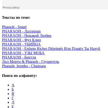
Тексты по теме:
Pharaoh - Smart
PHARAOH - Лаллипап
PHARAOH - Никакой Любви
PHARAOH - Фул Клип
PHARAOH - УБИЙЦА
PHARAOH - Enfants Riches Déprimés Или Пошёл Ты Нахуй
PHARAOH - УЗЫ МОБА
PHARAOH - Бентли
Лил Морти & Pharaoh - Глушитель
Pharaoh, Jeembo - Chainsaw
Поиск по алфавиту:
А
Б
В
Г
Д
Е