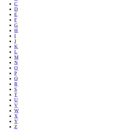
C
D
E
F
G
H
I
J
K
L
M
N
O
P
Q
R
S
T
U
V
W
X
Y
Z