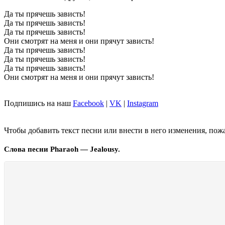
Да ты прячешь зависть!
Да ты прячешь зависть!
Да ты прячешь зависть!
Они смотрят на меня и они прячут зависть!
Да ты прячешь зависть!
Да ты прячешь зависть!
Да ты прячешь зависть!
Они смотрят на меня и они прячут зависть!
Подпишись на наш
Facebook
|
VK
|
Instagram
Чтобы добавить текст песни или внести в него изменения, пож
Слова песни Pharaoh — Jealousy.