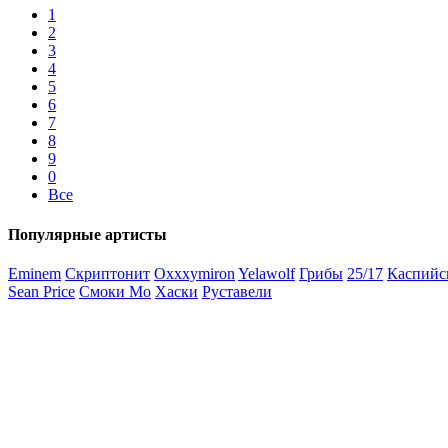
1
2
3
4
5
6
7
8
9
0
Все
Популярные артисты
Eminem
Скриптонит
Oxxxymiron
Yelawolf
Грибы
25/17
Каспийс
Sean Price
Смоки Мо
Хаски
Руставели