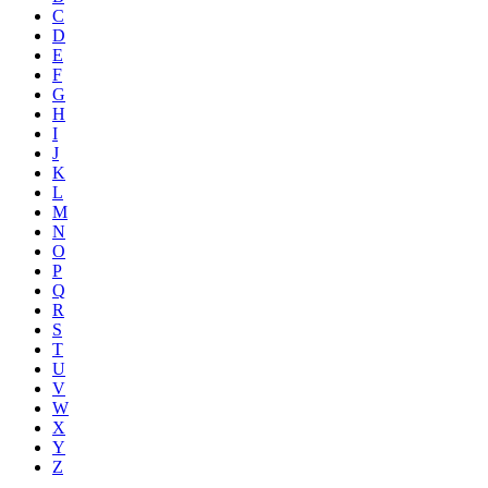
C
D
E
F
G
H
I
J
K
L
M
N
O
P
Q
R
S
T
U
V
W
X
Y
Z