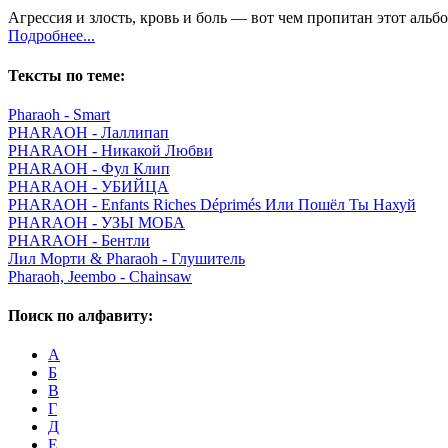
Агрессия и злость, кровь и боль — вот чем пропитан этот альбом
Подробнее...
Тексты по теме:
Pharaoh - Smart
PHARAOH - Лаллипап
PHARAOH - Никакой Любви
PHARAOH - Фул Клип
PHARAOH - УБИЙЦА
PHARAOH - Enfants Riches Déprimés Или Пошёл Ты Нахуй
PHARAOH - УЗЫ МОБА
PHARAOH - Бентли
Лил Морти & Pharaoh - Глушитель
Pharaoh, Jeembo - Chainsaw
Поиск по алфавиту:
А
Б
В
Г
Д
Е