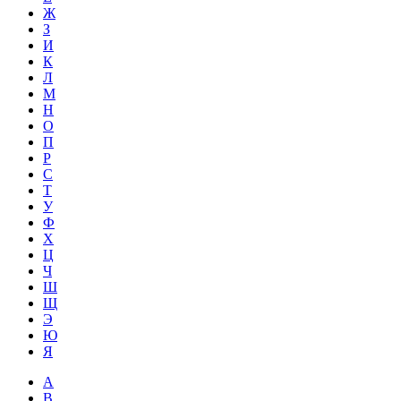
Ж
З
И
К
Л
М
Н
О
П
Р
С
Т
У
Ф
Х
Ц
Ч
Ш
Щ
Э
Ю
Я
A
B