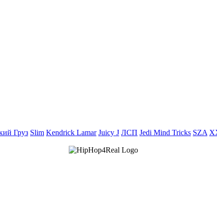
кий Груз
Slim
Kendrick Lamar
Juicy J
ЛСП
Jedi Mind Tricks
SZA
X