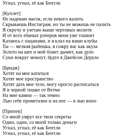
Угнал, угнал, её как Бентли
[Куплет]
Не надеваю масок, если некого валить
Скрываешь Инстаграм, но ты не можешь не палить
Я скручу и улетаю выше чертовых молитв
И от всех ебаных рэперов меня уже тошнит
Катаюсь с пацанами, и я клал на ваши клубы
Ты — мелкая рыбешка, я сожру вас как акула
Золото на шее и мой блант дымит, как дуло
Суки вокруг мокнут, будто я Джейсон Деруло
[Бридж]
Хотят на мне кататься
Хотят мое пространство
Хотят дать мне тело, могу просто расписаться
Я в черной тишке от Ветмо
На мне камни — так темно
Лью себе прометазин и на нее — я лью вино
[Припев]
Со мной умрут все твои секреты
Один, один, со мной только деньги
Угнал, угнал, её как Бентли
Угнал, угнал, её как Бентли