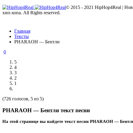
© 2015 - 2021 HipHop4Real | Но
хип-хопа. All Rights reserved.
Главная
Тексты
PHARAOH — Бентли
0
5
4
3
2
1
(726 голосов, 5 из 5)
PHARAOH — Бентли текст песни
На этой странице вы найдете текст песни PHARAOH — Бентл