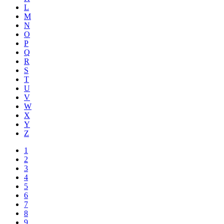
L
M
N
O
P
Q
R
S
T
U
V
W
X
Y
Z
1
2
3
4
5
6
7
8
9