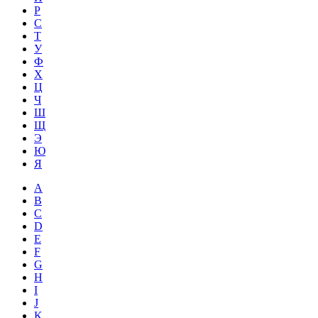
Р
С
Т
У
Ф
Х
Ц
Ч
Ш
Щ
Э
Ю
Я
A
B
C
D
E
F
G
H
I
J
K