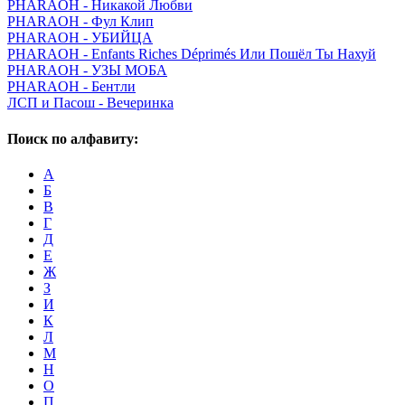
PHARAOH - Никакой Любви
PHARAOH - Фул Клип
PHARAOH - УБИЙЦА
PHARAOH - Enfants Riches Déprimés Или Пошёл Ты Нахуй
PHARAOH - УЗЫ МОБА
PHARAOH - Бентли
ЛСП и Пасош - Вечеринка
Поиск по алфавиту:
А
Б
В
Г
Д
Е
Ж
З
И
К
Л
М
Н
О
П