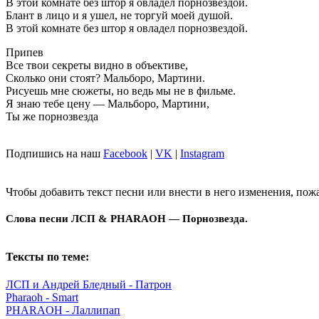
В этой комнате без штор я овладел порнозвездой.
Блант в лицо и я ушел, не торгуй моей душой.
В этой комнате без штор я овладел порнозвездой.
Припев
Все твои секреты видно в объективе,
Сколько они стоят? Мальборо, Мартини.
Рисуешь мне сюжеты, но ведь мы не в фильме.
Я знаю тебе цену — Мальборо, Мартини,
Ты же порнозвезда
Подпишись на наш
Facebook
|
VK
|
Instagram
Чтобы добавить текст песни или внести в него изменения, пож
Слова песни ЛСП & PHARAOH — Порнозвезда.
Тексты по теме:
ЛСП и Андрей Бледный - Патрон
Pharaoh - Smart
PHARAOH - Лаллипап