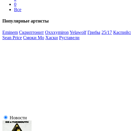
0
Все
Популярные артисты
Eminem
Скриптонит
Oxxxymiron
Yelawolf
Грибы
25/17
Каспийс
Sean Price
Смоки Мо
Хаски
Руставели
Новости