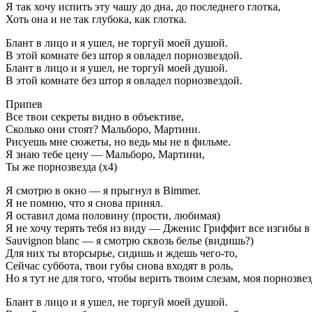
Я так хочу испить эту чашу до дна, до последнего глотка,
Хоть она и не так глубока, как глотка.
Блант в лицо и я ушел, не торгуй моей душой.
В этой комнате без штор я овладел порнозвездой.
Блант в лицо и я ушел, не торгуй моей душой.
В этой комнате без штор я овладел порнозвездой.
Припев
Все твои секреты видно в объективе,
Сколько они стоят? Мальборо, Мартини.
Рисуешь мне сюжеты, но ведь мы не в фильме.
Я знаю тебе цену — Мальборо, Мартини,
Ты же порнозвезда (х4)
Я смотрю в окно — я прыгнул в Bimmer.
Я не помню, что я снова принял.
Я оставил дома половину (прости, любимая)
Я не хочу терять тебя из виду — Дженис Гриффит все изгибы в
Sauvignon blanc — я смотрю сквозь белье (видишь?)
Для них ты вторсырье, сидишь и ждешь чего-то,
Сейчас суббота, твои губы снова входят в роль,
Но я тут не для того, чтобы верить твоим слезам, моя порнозвез
Блант в лицо и я ушел, не торгуй моей душой.