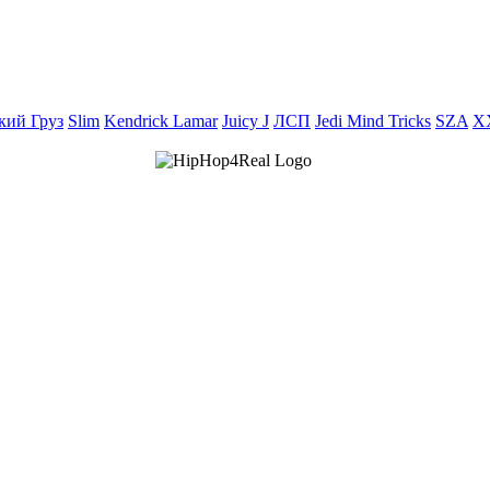
кий Груз
Slim
Kendrick Lamar
Juicy J
ЛСП
Jedi Mind Tricks
SZA
X