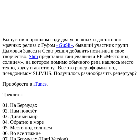
Выпустив в прошлом году два успешных и достаточно
мрачных релиза с Гуфом
«GuSli»
, бывший участник групп
Дымовая Завеса и Centr решил добавить позитива в свое
творчество.
Slim
представил танцевальный EP «Место под
солнцем», на котором помимо обычного рэпа нашлось место
техно, хаусу и автотюну. Все это рэпер оформил под
псевдонимом SLIMUS. Получилось разнообразить репертуар?
Приобрести в
iTunes
.
Треклист:
01. На Бермудах
02. Нам повезёт
03. Дивный мир
04. Обратно в море
05. Место под солнцем
06. Во все тяжкие
07. На Бермудах (Hard Version)