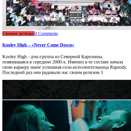
Свежие релизы
0 Comments
Kooley High – «Never Come Down»
Kooley High – рэп-группа из Северной Каролины,
появившаяся в середине 2000-х. Именно в ее составе начала
свою карьеру ныне успешная соло-исполнительница Rapsody.
Последний раз они радовали нас своим релизом 3