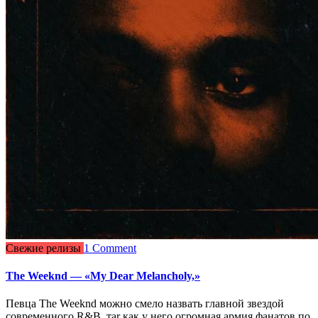
Свежие релизы
1 Comment
The Weeknd — «My Dear Melancholy,»
Певца The Weeknd можно смело назвать главной звездой
современного R&B, таr как у него огромная армия фанатов по