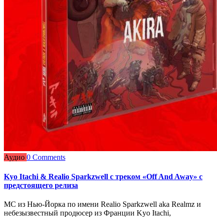
Аудио
0 Comments
Kyo Itachi & Realio Sparkzwell с треком «Off And Away» с
предстоящего релиза
MC из Нью-Йорка по имени Realio Sparkzwell aka Realmz и
небезызвестный продюсер из Франции Kyo Itachi,