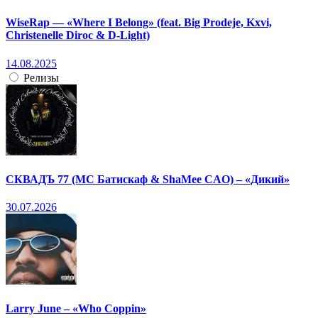
WiseRap — «Where I Belong» (feat. Big Prodeje, Kxvi,
Christenelle Diroc & D-Light)
14.08.2025
Релизы
СКВАДЪ 77 (МС Батискаф & ShaMee CAO) – «Дикий»
30.07.2026
Larry June – «Who Coppin»