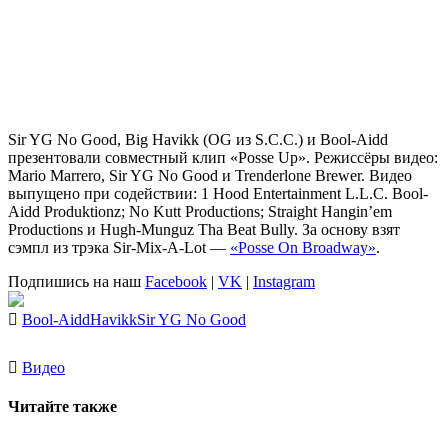
Sir YG No Good,
Big Havikk
(OG из S.C.C.) и Bool-Aidd
презентовали совместный клип «Posse Up». Режиссёры видео:
Mario Marrero, Sir YG No Good и Trenderlone Brewer. Видео
выпущено при содействии: 1 Hood Entertainment L.L.C. Bool-
Aidd Produktionz; No Kutt Productions; Straight Hangin’em
Productions и Hugh-Munguz Tha Beat Bully. За основу взят
сэмпл из трэка Sir-Mix-A-Lot —
«Posse On Broadway»
.
Подпишись на наш
Facebook
|
VK
|
Instagram
Bool-Aidd
Havikk
Sir YG No Good
Видео
Читайте также