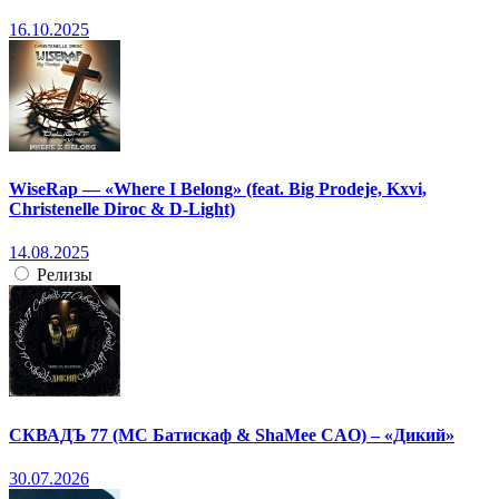
16.10.2025
WiseRap — «Where I Belong» (feat. Big Prodeje, Kxvi,
Christenelle Diroc & D-Light)
14.08.2025
Релизы
СКВАДЪ 77 (МС Батискаф & ShaMee CAO) – «Дикий»
30.07.2026