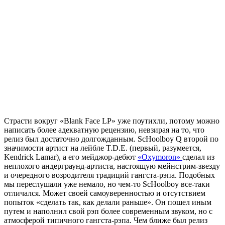
Страсти вокруг
«Blank Face LP»
уже поутихли, потому можно
написать более адекватную рецензию, невзирая на то, что
релиз был достаточно долгожданным.
ScHoolboy Q
второй по
значимости артист на лейбле
T.D.E.
(первый, разумеется,
Kendrick Lamar
), а его мейджор-дебют
«Oxymoron»
сделал из
неплохого андерграунд-артиста, настоящую мейнстрим-звезду
и очередного возродителя традиций гангста-рэпа. Подобных
мы переслушали уже немало, но чем-то
ScHoolboy
все-таки
отличался. Может своей самоуверенностью и отсутствием
попыток «сделать так, как делали раньше». Он пошел иным
путем и наполнил свой рэп более современным звуком, но с
атмосферой типичного гангста-рэпа. Чем ближе был релиз