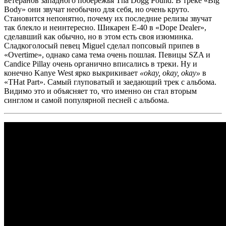
ветеранов западного побережья
Tha Dogg Pound
. В треке
«Big
Body»
они звучат необычно для себя, но очень круто.
Становится непонятно, почему их последние релизы звучат
так блекло и неинтересно. Шикарен
E-40
в
«Dope Dealer»
,
сделавший как обычно, но в этом есть своя изюминка.
Сладкоголосый певец
Miguel
сделал попсовый припев в
«Overtime»
, однако сама тема очень пошлая. Певицы
SZA
и
Candice Pillay
очень органично вписались в треки. Ну и
конечно
Kanye West
ярко выкрикивает
«okay, okay, okay»
в
«THat Part»
. Самый глуповатый и заедающий трек с альбома.
Видимо это и объясняет то, что именно он стал вторым
синглом и самой популярной песней с альбома.