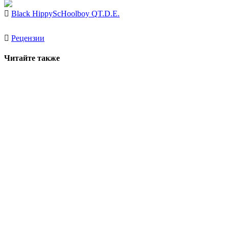
Black Hippy
ScHoolboy Q
T.D.E.
Рецензии
Читайте также