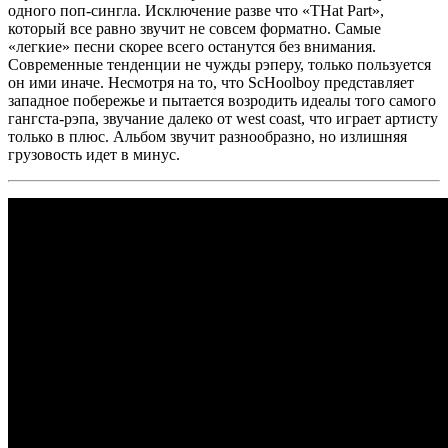
одного поп-сингла. Исключение разве что
«THat Part»
,
который все равно звучит не совсем форматно. Самые
«легкие» песни скорее всего останутся без внимания.
Современные тенденции не чужды рэперу, только пользуется
он ими иначе. Несмотря на то, что
ScHoolboy
представляет
западное побережье и пытается возродить идеалы того самого
гангста-рэпа, звучание далеко от west coast, что играет артисту
только в плюс. Альбом звучит разнообразно, но излишняя
грузовость идет в минус.