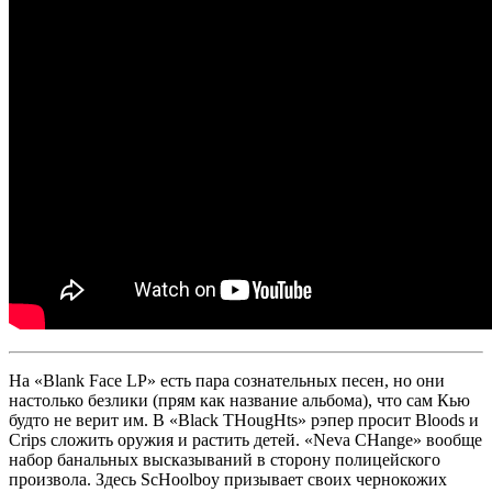
На
«Blank Face LP»
есть пара сознательных песен, но они
настолько безлики (прям как название альбома), что сам
Кью
будто не верит им. В
«Black THougHts»
рэпер просит
Bloods
и
Crips
сложить оружия и растить детей.
«Neva CHange»
вообще
набор банальных высказываний в сторону полицейского
произвола. Здесь
ScHoolboy
призывает своих чернокожих