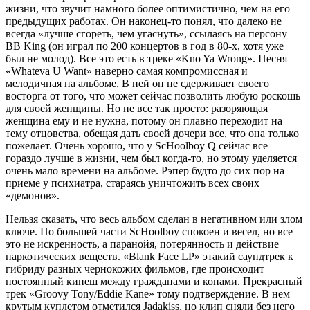
жизни, что звучит намного более оптимистично, чем на его
предыдущих работах. Он наконец-то понял, что далеко не
всегда «лучше сгореть, чем угаснуть», ссылаясь на персону
BB King
(он играл по 200 концертов в год в 80-х, хотя уже
был не молод). Все это есть в треке
«Kno Ya Wrong»
. Песня
«Whateva U Want»
наверно самая компромиссная и
мелодичная на альбоме. В ней он не сдерживает своего
восторга от того, что может сейчас позволить любую роскошь
для своей женщины. Но не все так просто: разоряющая
женщина ему и не нужна, потому он плавно переходит на
тему отцовства, обещая дать своей дочери все, что она только
пожелает. Очень хорошо, что у
ScHoolboy Q
сейчас все
гораздо лучше в жизни, чем был когда-то, но этому уделяется
очень мало времени на альбоме. Рэпер будто до сих пор на
приеме у психиатра, стараясь уничтожить всех своих
«демонов».
Нельзя сказать, что весь альбом сделан в негативном или злом
ключе. По большей части
ScHoolboy
спокоен и весел, но все
это не искренность, а паранойя, потерянность и действие
наркотических веществ.
«Blank Face LP»
этакий саундтрек к
гибриду разных чернокожих фильмов, где происходит
постоянный кипеш между гражданами и копами. Прекрасный
трек
«Groovy Tony/Eddie Kane»
тому подтверждение. В нем
крутым куплетом отметился
Jadakiss
, но клип сняли без него