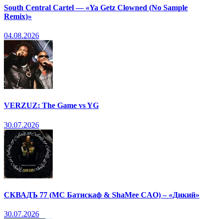
South Central Cartel — «Ya Getz Clowned (No Sample
Remix)»
04.08.2026
VERZUZ: The Game vs YG
30.07.2026
СКВАДЪ 77 (МС Батискаф & ShaMee CAO) – «Дикий»
30.07.2026