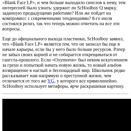
«Blank Face LP»
, и чем больше выходило синглов к нему, тем
интересней было узнать: удержит ли
ScHoolboy Q
марку,
заданную предыдущими работами? Или же пойдет на
компромисс с современными тенденциями? 8-го июля
состоялся релиз, так что теперь можно ответить на все эти
вопросы.
Еще до официального выхода пластинки,
ScHoolboy
заявил,
что
«Blank Face LP»
является тем, что он записал бы еще в
начале карьеры, если бы у него было больше ресурсов. Рэпер
не забыл своих корней и не собирается открещиваться от
гангста-прошлого. Если
«Oxymoron»
был неким искуплением
за грехи и попыткой начать новую жизнь, то новый альбом
возвращение в наглый и беспощадный мир. Школьник редко
рассказывает нам напрямую о преступной жизни, чем
отличается от того же
YG
, у которого все прямолинейно.
ScHoolboy
использует метафоры, ярче раскрашивая картину.