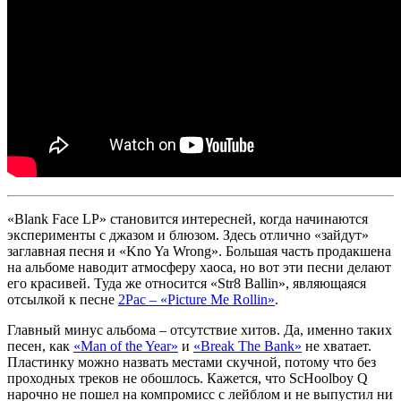
«Blank Face LP»
становится интересней, когда начинаются
эксперименты с джазом и блюзом. Здесь отлично «зайдут»
заглавная песня и
«Kno Ya Wrong»
. Большая часть продакшена
на альбоме наводит атмосферу хаоса, но вот эти песни делают
его красивей. Туда же относится
«Str8 Ballin»
, являющаяся
отсылкой к песне
2Pac – «Picture Me Rollin»
.
Главный минус альбома – отсутствие хитов. Да, именно таких
песен, как
«Man of the Year»
и
«Break The Bank»
не хватает.
Пластинку можно назвать местами скучной, потому что без
проходных треков не обошлось. Кажется, что
ScHoolboy Q
нарочно не пошел на компромисс с лейблом и не выпустил ни