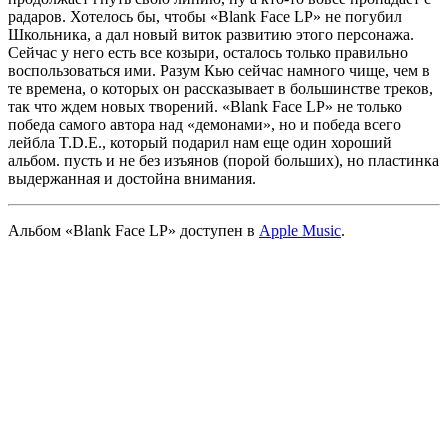
радаров. Хотелось бы, чтобы
«Blank Face LP»
не погубил
Школьника
, а дал новый виток развитию этого персонажа.
Сейчас у него есть все козыри, осталось только правильно
воспользоваться ими. Разум
Кью
сейчас намного чище, чем в
те времена, о которых он рассказывает в большинстве треков,
так что ждем новых творений.
«Blank Face LP»
не только
победа самого автора над «демонами», но и победа всего
лейбла
T.D.E.
, который подарил нам еще один хороший
альбом. пусть и не без изъянов (порой больших), но пластинка
выдержанная и достойна внимания.
Альбом
«Blank Face LP»
доступен в
Apple Music
.