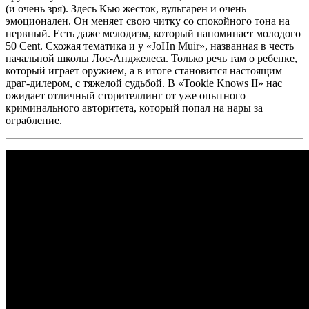
(и очень зря). Здесь
Кью
жесток, вульгарен и очень
эмоционален. Он меняет свою читку со спокойного тона на
нервный. Есть даже мелодизм, который напоминает молодого
50 Cent
. Схожая тематика и у
«JoHn Muir»
, названная в честь
начальной школы Лос-Анджелеса. Только речь там о ребенке,
который играет оружием, а в итоге становится настоящим
драг-дилером, с тяжелой судьбой. В
«Tookie Knows II»
нас
ожидает отличный сторителлинг от уже опытного
криминального авторитета, который попал на нары за
ограбление.