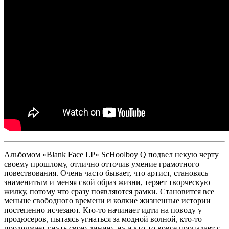
Альбомом
«Blank Face LP»
ScHoolboy Q
подвел некую черту
своему прошлому, отлично отточив умение грамотного
повествования. Очень часто бывает, что артист, становясь
знаменитым и меняя свой образ жизни, теряет творческую
жилку, потому что сразу появляются рамки. Становится все
меньше свободного времени и колкие жизненные истории
постепенно исчезают. Кто-то начинает идти на поводу у
продюсеров, пытаясь угнаться за модной волной, кто-то
продолжает гнуть свою линию, ну а кто-то вовсе пропадает с