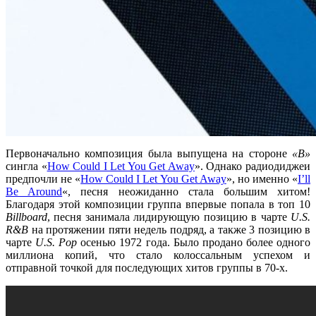
Первоначально композиция была выпущена на стороне
«B»
сингла
«
How Could I Let You Get Away
»
. Однако радиодиджеи
предпочли не
«
How Could I Let You Get Away
»
, но именно
«
I’ll
Be Around
«
, песня неожиданно стала большим хитом!
Благодаря этой композиции группа впервые попала в
топ 10
Billboard
, песня занимала
лидирующую позицию
в чарте
U.S.
R&B
на протяжении пяти недель подряд, а также
3 позицию
в
чарте
U.S. Pop
осенью 1972 года. Было продано более одного
миллиона копий, что стало колоссальным успехом и
отправной точкой для последующих хитов группы в 70-х.