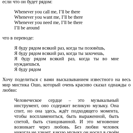
если что он будет рядом:
Whenever you call me, I’ll be there
Whenever you want me, I’ll be there
Whenever you need me, I’ll be there
I’ll be around
что в переводе:
Я буду рядом всякий раз, когда ты позовёшь,
Я буду рядом всякий раз, когда ты захочешь,
Я буду рядом всякий раз, когда ты во мне
нуждаешься,
Я
буду рядом
Хочу поделиться с вами высказыванием известного на весь
мир мистика
Ошо
, который очень красиво сказал однажды о
любви:
Человеческое сердце – это музыкальный
инструмент, оно содержит великую музыку. Она
спит, но она здесь, ждёт подходящего момента,
чтобы воспламениться, быть выраженной, быть
спетой, быть станцованной. И это мгновение
возникает через любовь. Без любви человек
никогда не узнает, какую музыку он носил в своём