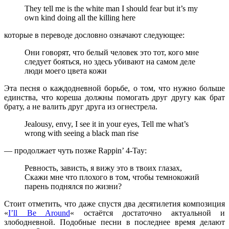
They tell me is the white man I should fear but it’s my
own kind doing all the killing here
которые в переводе дословно означают следующее:
Они говорят, что белый человек это тот, кого мне
следует бояться, но здесь убивают на самом деле
люди моего цвета кожи
Эта песня о каждодневной борьбе, о том, что нужно больше
единства, что кореша должны помогать друг другу как брат
брату, а не валить друг друга из огнестрела.
Jealousy, envy, I see it in your eyes, Tell me what’s
wrong with seeing a black man rise
— продолжает чуть позже
Rappin’ 4-Tay:
Ревность, зависть, я вижу это в твоих глазах,
Скажи мне что плохого в том, чтобы темнокожий
парень поднялся по жизни?
Стоит отметить, что даже спустя два десятилетия композиция
«
I’ll Be Around
«
остаётся достаточно актуальной и
злободневной. Подобные песни в последнее время делают