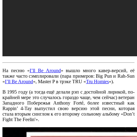
На песню
«
I’ll Be Around
»
вышло много кавер-версий, её
также часто сэмплировали (пара примеров:
Big Pun
и
Rah-Sun
«
I’ll Be Around
«
,
Master P
в трэке
TRU
«
Tru Homies
«
).
В 1995 году (а тогда ещё делали рэп с достойной лирикой, по-
крайней мере это случалось гораздо чаще, чем сейчас) ветеран
Западного Побережья
Anthony Forté
, более известный как
Rappin’ 4-Tay
выпустил свою версию этой песни, которая
стала вторым синглом к его второму сольному альбому
«Don’t
Fight The Feelin'».