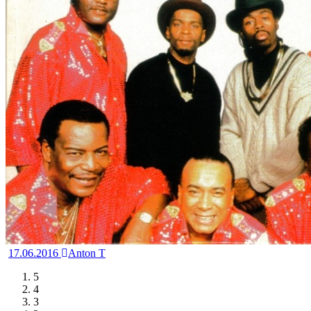
17.06.2016
Anton T
5
4
3