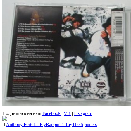
Подпишись на наш
Facebook
|
VK
|
Instagram
Anthony Forté
Lil Fly
Rappin' 4-Tay
The Spinners