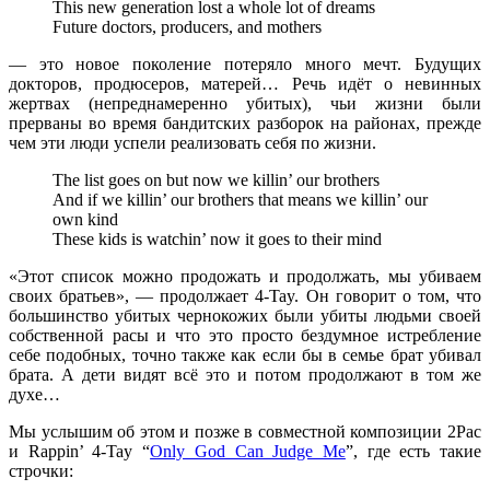
This new generation lost a whole lot of dreams
Future doctors, producers, and mothers
— это новое поколение потеряло много мечт. Будущих
докторов, продюсеров, матерей… Речь идёт о невинных
жертвах (непреднамеренно убитых), чьи жизни были
прерваны во время бандитских разборок на районах, прежде
чем эти люди успели реализовать себя по жизни.
The list goes on but now we killin’ our brothers
And if we killin’ our brothers that means we killin’ our
own kind
These kids is watchin’ now it goes to their mind
«Этот список можно продожать и продолжать, мы убиваем
своих братьев», — продолжает
4-Tay
. Он говорит о том, что
большинство убитых чернокожих были убиты людьми своей
собственной расы и что это просто бездумное истребление
себе подобных, точно также как если бы в семье брат убивал
брата. А дети видят всё это и потом продолжают в том же
духе…
Мы услышим об этом и позже в совместной композиции
2Pac
и
Rappin’ 4-Tay “
Only God Can Judge Me
”
, где есть такие
строчки: