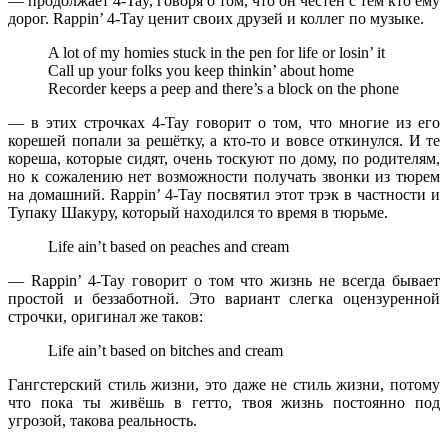
— продолжает
4-Tay
, говоря о том, что он честен с тем кто ему
дорог.
Rappin’ 4-Tay
ценит своих друзей и коллег по музыке.
A lot of my homies stuck in the pen for life or losin’ it
Call up your folks you keep thinkin’ about home
Recorder keeps a peep and there’s a block on the phone
— в этих строчках
4-Tay
говорит о том, что многие из его
корешей попали за решётку, а кто-то и вовсе откинулся. И те
кореша, которые сидят, очень тоскуют по дому, по родителям,
но к сожалению нет возможности получать звонки из тюрем
на домашний.
Rappin’ 4-Tay
посвятил этот трэк в частности и
Тупаку Шакуру
, который находился то время в тюрьме.
Life ain’t based on peaches and cream
—
Rappin’ 4-Tay
говорит о том что жизнь не всегда бывает
простой и беззаботной. Это вариант слегка оцензуренной
строчки, оригинал же таков:
Life ain’t based on bitches and cream
Гангстерский стиль жизни, это даже не стиль жизни, потому
что пока ты живёшь в гетто, твоя жизнь постоянно под
угрозой, такова реальность.