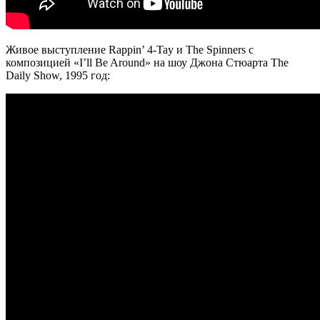
Живое выступление
Rappin’ 4-Tay
и
The Spinners
с
композицией
«I’ll Be Around»
на
шоу
Джона Стюарта
The
Daily Show
, 1995 год: