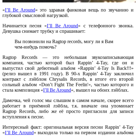
«
I’ll Be Around
«
это здравая фанковая вещь по звучанию и
глубокой смысловой нагрузкой.
Начинается песня
«
I’ll Be Around
«
с телефонного звонка.
Девушка снимает трубку и спрашивает:
Вы позвонили на Ragtop records, могу ли я Вам
чем-нибудь помочь?
Ragtop Records
— это небольшая звукозаписывающая
компания, частью которой был
Rappin’ 4-Tay
, где он и
выпустил свой дебютный альбом
«Rappin’ 4-Tay Is Back!!!»
(релиз вышел в 1991 году). В 90-х
Rappin’ 4-Tay
заключил
контракт с лэйблом
Chrysalis Records
, в итоге его второй
сольный альбом
«Don’t Fight The Feelin'»
, частью которого и
стала композиция
«
I’ll Be Around
«
,
вышел на обоих лэйблах.
Дамочка, чей голос мы слышим в самом начале, скорее всего
работает в приёмной лэйбла, т.к. вначале она упоминает
Ragtop Records
, либо же её просто пригласили для записи
вступления к песне.
Интересный факт: оригинальная версия песни
Rappin’ 4-Tay
«
I’ll Be Around
«
выходила только на первом издании альбома