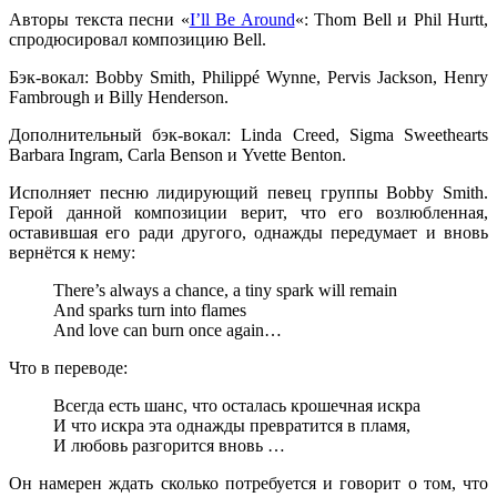
Авторы текста песни
«
I’ll Be Around
«
:
Thom Bell
и
Phil Hurtt
,
спродюсировал композицию
Bell
.
Бэк-вокал:
Bobby Smith, Philippé Wynne, Pervis Jackson, Henry
Fambrough
и
Billy Henderson.
Дополнительный бэк-вокал:
Linda Creed, Sigma Sweethearts
Barbara Ingram, Carla Benson
и
Yvette Benton.
Исполняет песню лидирующий певец группы
Bobby Smith
.
Герой данной композиции верит, что его возлюбленная,
оставившая его ради другого, однажды передумает и вновь
вернётся к нему:
There’s always a chance, a tiny spark will remain
And sparks turn into flames
And love can burn once again…
Что в переводе:
Всегда есть шанс, что осталась крошечная искра
И что искра эта однажды превратится в пламя,
И любовь разгорится вновь …
Он намерен ждать сколько потребуется и говорит о том, что