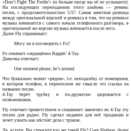
«Don’t Fight The Feelin'»
(и больше нигде вы её не услышите)
.
На последующих переизданиях этого альбома — ремикс
песни, с продолжительностью
5:57
. Самая заметная разница
между оригинальной версией и ремикса в том, что на ремиксе
музыка начинается с самого начала телефонного разговора, в
оригинальной же версии музыка начинается после него.
Далее
Fly
спрашивает:
Могу ли я поговорить с Fo?
Fo
означает сокращённо
Rappin’ 4-Tay.
Дамочка отвечает:
One moment please, he’s around
Что буквально значит «рядом», т.е. неподалёку от помещения,
в котором телефон, в переносном же смысле это ссылка на
название песни.
4-Tay
берёт трубку и по-дружески здоровается с
позвонившим.
Fly
отвечает приветствием и спашивает закончил ли
4-Tay
эту
песню для радио.
Fly
сделал недавно для неё продакшн и
хочет узнать как обстоят дела с трэком.
Да, кстати. Вы спросите кто же такой
Fly
?
Gary Hudson
, более