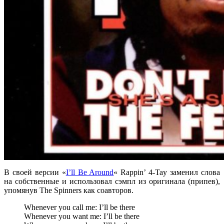
В своей версии
«
I’ll Be Around
«
Rappin’ 4-Tay
заменил слова
на собственные и использовал сэмпл из оригинала (припев),
упомянув
The Spinners
как соавторов.
Whenever you call me: I’ll be there
Whenever you want me: I’ll be there