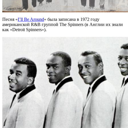
Песня
«
I’ll Be Around
«
была записана в 1972 году
американской R&B группой
The Spinners
(в Англии их знали
как
«Detroit Spinners»
).