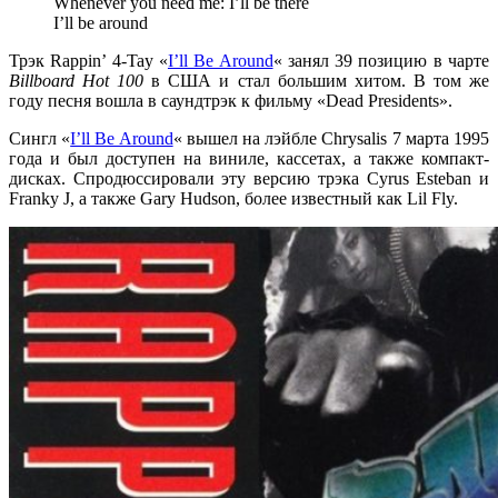
Whenever you need me: I’ll be there
I’ll be around
Трэк
Rappin’ 4-Tay
«
I’ll Be Around
«
занял
39 позицию
в чарте
Billboard Hot 100
в США и стал большим хитом. В том же
году песня вошла в саундтрэк к фильму
«Dead Presidents»
.
Сингл
«
I’ll Be Around
«
вышел на лэйбле
Chrysalis
7 марта 1995
года и был доступен на виниле, кассетах, а также компакт-
дисках. Спродюссировали эту версию трэка
Cyrus Esteban
и
Franky J
, а также
Gary Hudson
, более известный как
Lil Fly
.