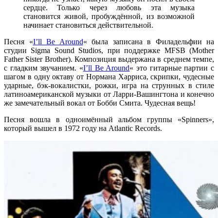
сердце. Только через любовь эта музыка
становится живой, пробуждённой, из возможной
начинает становиться действительной.
Песня
«
I’ll Be Around
«
была записана в Филадельфии на
студии
Sigma Sound Studios
, при поддержке
MFSB
(
Mother
Father Sister Brother
). Композиция выдержана в среднем темпе,
с гладким звучанием.
«
I’ll Be Around
«
это гитарные партии с
шагом в одну октаву от
Нормана Харриса
, скрипки, чудесные
ударные, бэк-вокалистки, рожки, игра на струнных в стиле
латиноамериканской музыки от
Ларри-Вашингтона
и конечно
же замечательный вокал от
Бобби Смита
. Чудесная вещь!
Песня вошла в одноимённый альбом группы
«Spinners»
,
который вышел в 1972 году на
Atlantic Records
.