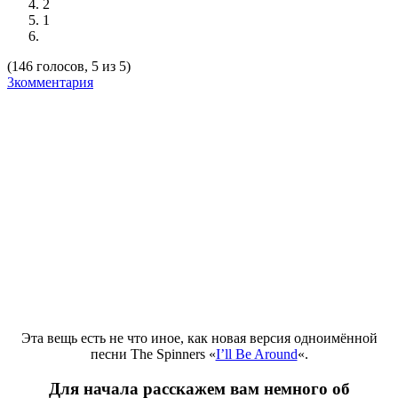
2
1
(146 голосов, 5 из 5)
3комментария
Эта вещь есть не что иное, как новая версия одноимённой
песни
The Spinners «
I’ll Be Around
«
.
Для начала расскажем вам немного об