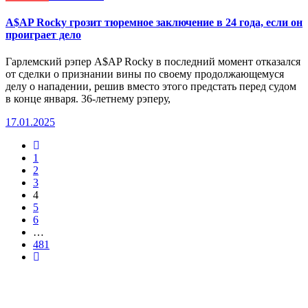
A$AP Rocky грозит тюремное заключение в 24 года, если он
проиграет дело
Гарлемский рэпер A$AP Rocky в последний момент отказался
от сделки о признании вины по своему продолжающемуся
делу о нападении, решив вместо этого предстать перед судом
в конце января. 36-летнему рэперу,
17.01.2025
1
2
3
4
5
6
…
481