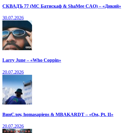
СКВАДЪ 77 (МС Батискаф & ShaMee CAO) – «Дикий»
30.07.2026
Larry June – «Who Coppin»
20.07.2026
ВинСлоу, homasapiens & MBAKARDT – «Ом, Pt. II»
20.07.2026