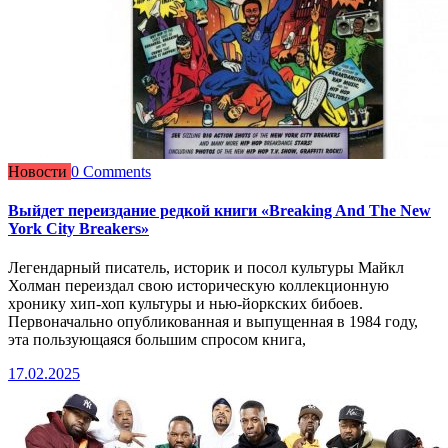
Новости
0 Comments
Выйдет переиздание редкой книги «Breaking And The New
York City Breakers»
Легендарный писатель, историк и посол культуры Майкл
Холман переиздал свою историческую коллекционную
хронику хип-хоп культуры и нью-йоркских бибоев.
Первоначально опубликованная и выпущенная в 1984 году,
эта пользующаяся большим спросом книга,
17.02.2025