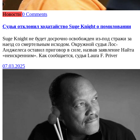
Новости
0 Comments
Судья отклонил ходатайство Suge Knight о помиловании
Suge Knight не будет досрочно освобожден из-под стражи за
наезд со смертельным исходом. Окружной судья Лос-
Анджелеса оставил приговор в силе, назвав заявление Найта
«неискренним». Как сообщается, судья Laura F. Priver
07.03.2025