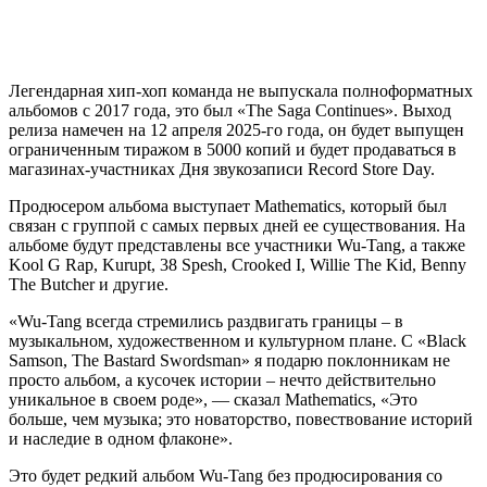
Легендарная хип-хоп команда не выпускала полноформатных
альбомов с 2017 года, это был «The Saga Continues». Выход
релиза намечен на 12 апреля 2025-го года, он будет выпущен
ограниченным тиражом в 5000 копий и будет продаваться в
магазинах-участниках Дня звукозаписи Record Store Day.
Продюсером альбома выступает Mathematics, который был
связан с группой с самых первых дней ее существования. На
альбоме будут представлены все участники Wu-Tang, а также
Kool G Rap, Kurupt, 38 Spesh, Crooked I, Willie The Kid, Benny
The Butcher и другие.
«Wu-Tang всегда стремились раздвигать границы – в
музыкальном, художественном и культурном плане. С «Black
Samson, The Bastard Swordsman» я подарю поклонникам не
просто альбом, а кусочек истории – нечто действительно
уникальное в своем роде», — сказал Mathematics, «Это
больше, чем музыка; это новаторство, повествование историй
и наследие в одном флаконе».
Это будет редкий альбом Wu-Tang без продюсирования со