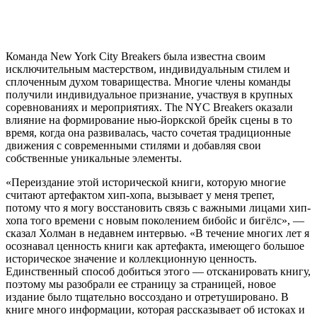
Команда New York City Breakers была известна своим
исключительным мастерством, индивидуальным стилем и
сплоченным духом товарищества. Многие члены команды
получили индивидуальное признание, участвуя в крупных
соревнованиях и мероприятиях. The NYC Breakers оказали
влияние на формирование нью-йоркской брейк сцены в то
время, когда она развивалась, часто сочетая традиционные
движения с современными стилями и добавляя свои
собственные уникальные элементы.
«Переиздание этой исторической книги, которую многие
считают артефактом хип-хопа, вызывает у меня трепет,
потому что я могу восстановить связь с важными лицами хип-
хопа того времени с новым поколением бибойс и бигёлс», —
сказал Холман в недавнем интервью. «В течение многих лет я
осознавал ценность книги как артефакта, имеющего большое
историческое значение и коллекционную ценность.
Единственный способ добиться этого — отсканировать книгу,
поэтому мы разобрали ее страницу за страницей, новое
издание было тщательно воссоздано и отретушировано. В
книге много информации, которая рассказывает об истоках и