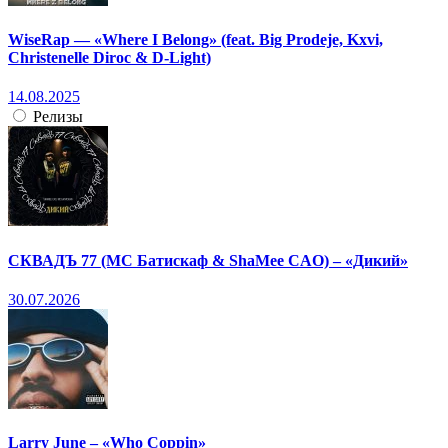
WiseRap — «Where I Belong» (feat. Big Prodeje, Kxvi,
Christenelle Diroc & D-Light)
14.08.2025
Релизы
СКВАДЪ 77 (МС Батискаф & ShaMee CAO) – «Дикий»
30.07.2026
Larry June – «Who Coppin»