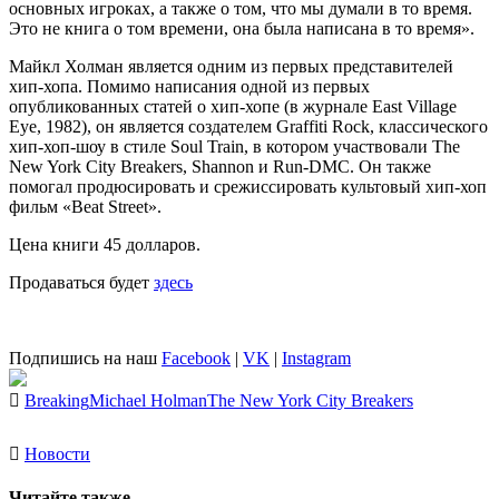
основных игроках, а также о том, что мы думали в то время.
Это не книга о том времени, она была написана в то время».
Майкл Холман является одним из первых представителей
хип-хопа. Помимо написания одной из первых
опубликованных статей о хип-хопе (в журнале East Village
Eye, 1982), он является создателем Graffiti Rock, классического
хип-хоп-шоу в стиле Soul Train, в котором участвовали The
New York City Breakers, Shannon и Run-DMC. Он также
помогал продюсировать и срежиссировать культовый хип-хоп
фильм «Beat Street».
Цена книги 45 долларов.
Продаваться будет
здесь
Подпишись на наш
Facebook
|
VK
|
Instagram
Breaking
Michael Holman
The New York City Breakers
Новости
Читайте также