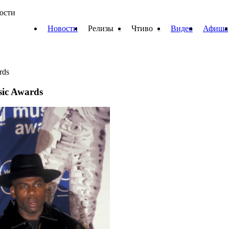
вости
Новости
Релизы
Чтиво
Видео
Афиша
rds
ic Awards