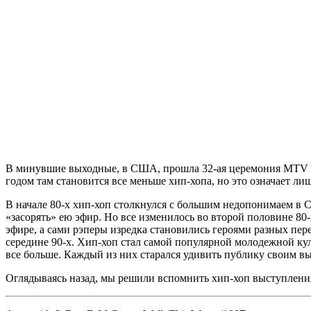
В минувшие выходные, в США, прошла 32-ая церемония
MTV V
годом там становится все меньше хип-хопа, но это означает лиш
В начале 80-х хип-хоп столкнулся с большим недопонимаем в 
«засорять» ею эфир. Но все изменилось во второй половине 80-
эфире, а сами рэперы изредка становились героями разных пе
середине 90-х. Хип-хоп стал самой популярной молодежной кул
все больше. Каждый из них старался удивить публику своим выс
Оглядываясь назад, мы решили вспомнить хип-хоп выступлени