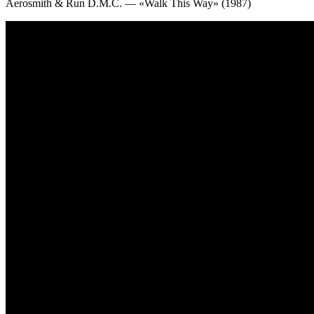
Aerosmith & Run D.M.C. — «Walk This Way» (1987)