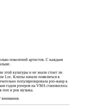
сколько поколений артистов. С каждым
альше.
и этой культуры и не знали стоит ли
ne Loc
. Клипы начали появляться в
ончательно популяризировала рэп-жанр к
дым годом рэперов на
VMA
становилось
к поп и рок музыка.
т внимания.