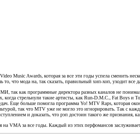
ideo Music Awards
, которая за все эти годы успела сменить не
ь то, что мода на, так сказать, правильный хип-хоп, уходит все д
СМИ, так как программные директора разных каналов не понимал
х, когда стрельнули такие артисты, как
Run-D.M.C., Fat Boys
и
To
редач. Еще больше помогла программа
Yo! MTV Raps
, которая ок
ьтурой, так что
MTV
уже не могло это игнорировать. Так с каж
туплением и доказать, что рэп достоин такого же признания, ка
я на
VMA
за все годы. Каждый из этих перфомансов заслуживае