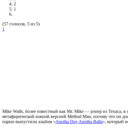
2
1
(57 голосов, 5 из 5)
1
Mike Walls
, более известный как
Mr. Mike
— рэпер из Техаса, в 
метафорической южной версией
Method Man
, потому что он д
парни выпустили альбом
«
Anotha Day Anotha Balla
«
, который 