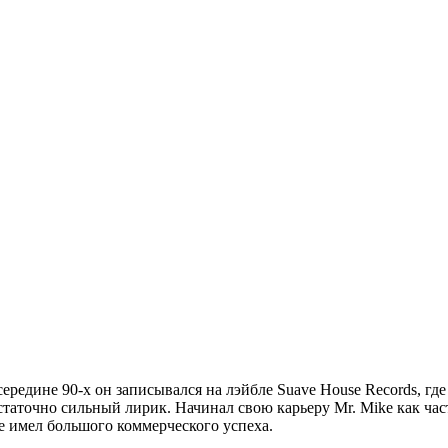
середине 90-х он записывался на лэйбле
Suave House Records
, гд
остаточно сильный лирик
.
Начинал свою карьеру
Mr. Mike
как час
не имел большого коммерческого успеха.