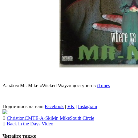
Альбом
Mr. Mike «
Wicked Wayz»
доступен в
iTunes
Подпишись на наш
Facebook
|
VK
|
Instagram
Christion
CMT
E-A-Ski
Mr. Mike
South Circle
Back in the Days Video
Читайте также