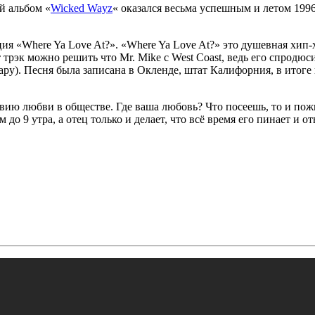
ый альбом
«
Wicked Wayz
«
оказался весьма успешным и летом 1996
иция
«Where Ya Love At?»
.
«Where Ya Love At?»
это душевная хип-
т трэк можно решить что
Mr. Mike
с
West Coast
, ведь его спродю
ару). Песня была записана в Окленде, штат Калифорния, в итоге
твию любви в обществе. Где ваша любовь? Что посеешь, то и пож
 до 9 утра, а отец только и делает, что всё время его пинает и 