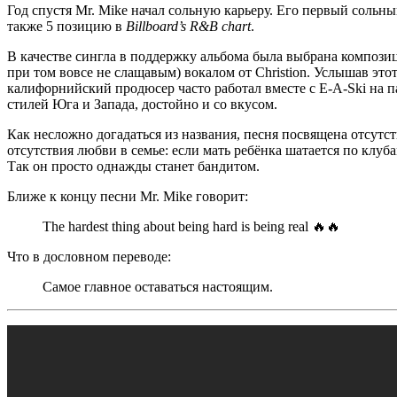
Год спустя
Mr. Mike
начал сольную карьеру. Его первый сольн
также 5 позицию в
Billboard’s R&B chart
.
В качестве сингла в поддержку альбома была выбрана композ
при том вовсе не слащавым) вокалом от
Christion
. Услышав это
калифорнийский продюсер часто работал вместе с
E-A-Ski
на п
стилей
Юга
и
Запада
, достойно и со вкусом.
Как несложно догадаться из названия, песня посвящена отсутс
отсутствия любви в семье: если мать ребёнка шатается по клубам
Так он просто однажды станет бандитом.
Ближе к концу песни
Mr. Mike
говорит:
The hardest thing about being hard is being real
🔥🔥
Что в дословном переводе:
Самое главное оставаться настоящим.