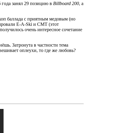
 года занял 29 позицию в
Billboard 200
, а
хоп баллада с приятным медовым (но
сировали
E-A-Ski
и
CMT
(этот
 получилось очень интересное сочетание
нёшь. Затронута в частности тема
отвешивает оплеухи, то где же любовь?