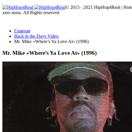
© 2015 - 2021 HipHop4Real | Но
хип-хопа. All Rights reserved.
Главная
Back in the Days Video
Mr. Mike «Where’s Ya Love At» (1996)
Mr. Mike «Where’s Ya Love At» (1996)