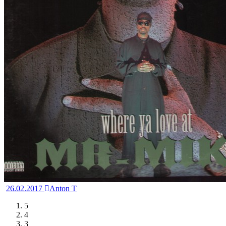
26.02.2017
Anton T
5
4
3