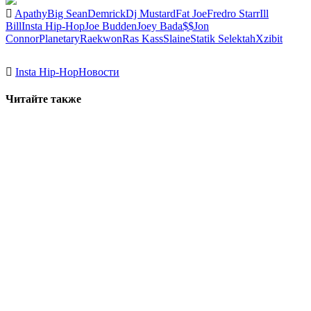
Apathy
Big Sean
Demrick
Dj Mustard
Fat Joe
Fredro Starr
Ill
Bill
Insta Hip-Hop
Joe Budden
Joey Bada$$
Jon
Connor
Planetary
Raekwon
Ras Kass
Slaine
Statik Selektah
Xzibit
Insta Hip-Hop
Новости
Читайте также