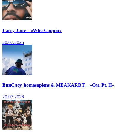
Larry June – «Who Coppin»
20.07.2026
ВинСлоу, homasapiens & MBAKARDT – «Ом, Pt. II»
20.07.2026