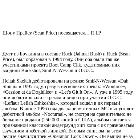
Шону Прайсу (Sean Price) посвящается… R.I.P.
Дуэт из Бруклина в составе
Rock (Jahmal Bush)
и
Ruck (Sean
Price),
был образован в 1994 году. Они оба были так же
участниками проекта
Boot Camp Clik,
куда помимо них
входили
Buckshot, Smif-N-Wessun
и
O.G.C..
Heltah Skeltah
дебютировали на релизе
Smif-N-Wessun «Dah
Shinin»
в 1995 году, сразу в нескольких треках:
«Wontime»,
«Cession at da Doghillee»
и
«Let’s Git It On»
. А уже в 1995 году
они дебютировали с треком и видео при участии
O.G.C.
«Leflaur Leflah Eshkoshka»
, который вошёл в их первый
альбом. В июне 1996 года два харизматичных МС выпускают
дебютный альбом
«Nocturnal»,
не смотря на сравнительно не
большие продажи (250.000 копий в США), альбом считается
признанной классикой андеграунд хип-хопа с их грязноватым
звучанием и жёсткой лирикой. Вторым синглом на этом
релизе значился трек
«Operation Lock Down».
Он вышел не за