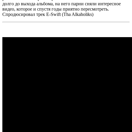
долго до выхода альбома, на него парни сняли интересное
видео, которое и спустя годы приятно пересмотреть.
Спродюсировал трек
E-Swift (Tha Alkaholiks)